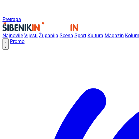
Pretraga
Najnovije
Vijesti
Županija
Scena
Sport
Kultura
Magazin
Kolum
Promo