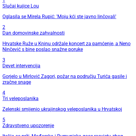
1
Slučaj kujice Lou
Oglasila se Mirela Rupić: 'Moju kći ste javno linčovali'
2
Dan domovinske zahvalnosti
Hrvatske Ruže u Kninu održale koncert za pamćenje, a Neno
Ninčević s bine poslao snažne poruke
3
Devet intervencija
Gorjelo u Mirlović Zagori, požar na području Turića gasile i
zračne snage
4
Tri veleposlanika
Zelenski smijenio ukrajinskog veleposlanika u Hrvatskoj
5
Zdravstveno upozorenje