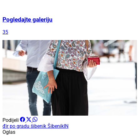
Pogledajte galeriju
35
Podijeli
đir po gradu
šibenik
ŠibenikIN
Oglas