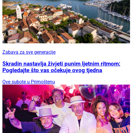
Zabava za sve generacije
Skradin nastavlja živjeti punim ljetnim ritmom:
Pogledajte što vas očekuje ovog tjedna
Ove subote u Primoštenu