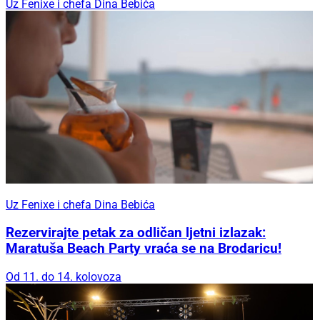
Uz Fenixe i chefa Dina Bebića
Uz Fenixe i chefa Dina Bebića
Rezervirajte petak za odličan ljetni izlazak:
Maratuša Beach Party vraća se na Brodaricu!
Od 11. do 14. kolovoza