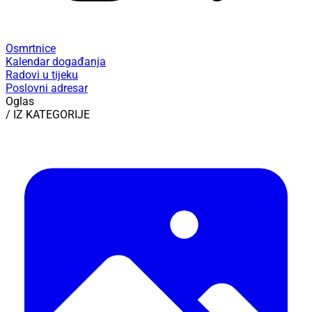
Osmrtnice
Kalendar događanja
Radovi u tijeku
Poslovni adresar
Oglas
/ IZ KATEGORIJE