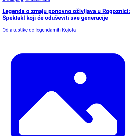
Legenda o zmaju ponovno oživljava u Rogoznici:
Spektakl koji će oduševiti sve generacije
Od akustike do legendarnih Kojota