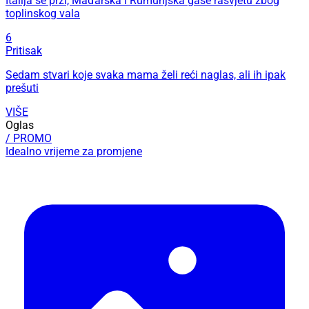
Italija se prži, Mađarska i Rumunjska gase rasvjetu zbog
toplinskog vala
6
Pritisak
Sedam stvari koje svaka mama želi reći naglas, ali ih ipak
prešuti
VIŠE
Oglas
/ PROMO
Idealno vrijeme za promjene