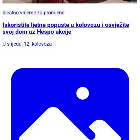
Idealno vrijeme za promjene
Iskoristite ljetne popuste u kolovozu i osvježite
svoj dom uz Hespo akcije
U srijedu, 12. kolovoza