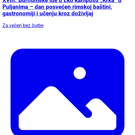
XVIII. Burnumske ide u Eko kampusu „Krka“ u
Puljanima – dan posvećen rimskoj baštini,
gastronomiji i učenju kroz doživljaj
Za večeri bez žurbe