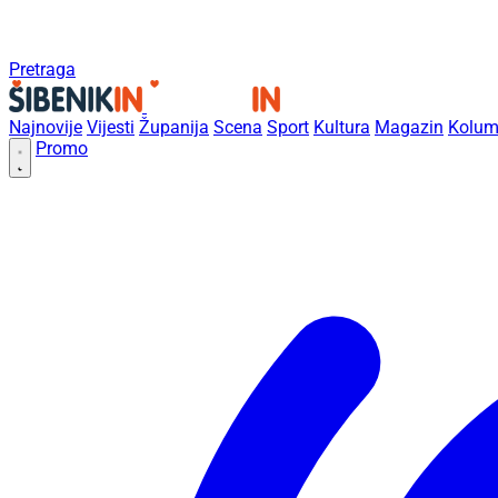
Pretraga
Najnovije
Vijesti
Županija
Scena
Sport
Kultura
Magazin
Kolum
Promo