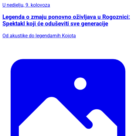
U nedjelju, 9. kolovoza
Legenda o zmaju ponovno oživljava u Rogoznici:
Spektakl koji će oduševiti sve generacije
Od akustike do legendarnih Kojota