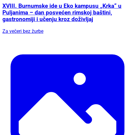
XVIII. Burnumske ide u Eko kampusu „Krka“ u
Puljanima – dan posvećen rimskoj baštini,
gastronomiji i učenju kroz doživljaj
Za večeri bez žurbe