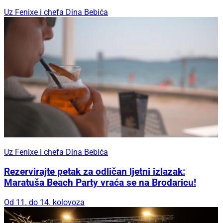
Uz Fenixe i chefa Dina Bebića
Uz Fenixe i chefa Dina Bebića
Rezervirajte petak za odličan ljetni izlazak:
Maratuša Beach Party vraća se na Brodaricu!
Od 11. do 14. kolovoza