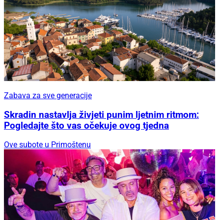
Zabava za sve generacije
Skradin nastavlja živjeti punim ljetnim ritmom:
Pogledajte što vas očekuje ovog tjedna
Ove subote u Primoštenu