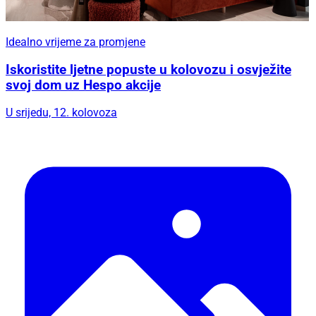
Idealno vrijeme za promjene
Iskoristite ljetne popuste u kolovozu i osvježite
svoj dom uz Hespo akcije
U srijedu, 12. kolovoza