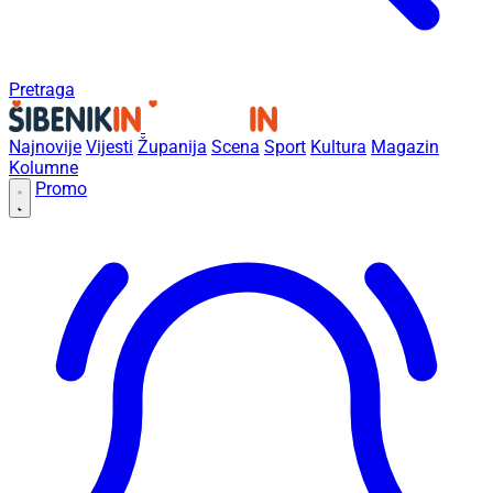
Pretraga
Najnovije
Vijesti
Županija
Scena
Sport
Kultura
Magazin
Kolumne
Promo