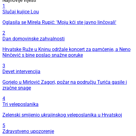
Najnovije vijesti
1
Slučaj kujice Lou
Oglasila se Mirela Rupić: 'Moju kći ste javno linčovali'
2
Dan domovinske zahvalnosti
Hrvatske Ruže u Kninu održale koncert za pamćenje, a Neno
Ninčević s bine poslao snažne poruke
3
Devet intervencija
Gorjelo u Mirlović Zagori, požar na području Turića gasile i
zračne snage
4
Tri veleposlanika
Zelenski smijenio ukrajinskog veleposlanika u Hrvatskoj
5
Zdravstveno upozorenje