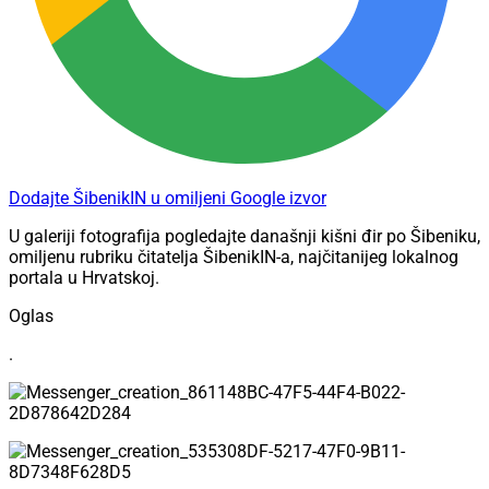
Dodajte ŠibenikIN u omiljeni Google izvor
U galeriji fotografija pogledajte današnji kišni đir po Šibeniku,
omiljenu rubriku čitatelja ŠibenikIN-a, najčitanijeg lokalnog
portala u Hrvatskoj.
Oglas
.