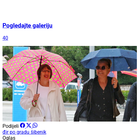
Pogledajte galeriju
40
Podijeli
đir po gradu
šibenik
Oglas