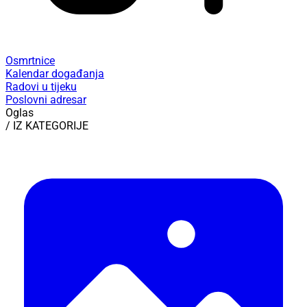
Osmrtnice
Kalendar događanja
Radovi u tijeku
Poslovni adresar
Oglas
/ IZ KATEGORIJE