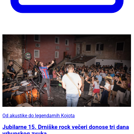
Od akustike do legendarnih Kojota
Jubilarne 15. Drniške rock večeri donose tri dana
vrhunskog zvuka