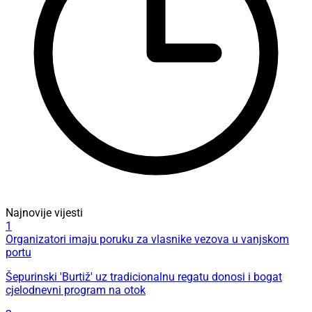
Najnovije vijesti
1
Organizatori imaju poruku za vlasnike vezova u vanjskom
portu
Šepurinski 'Burtiž' uz tradicionalnu regatu donosi i bogat
cjelodnevni program na otok