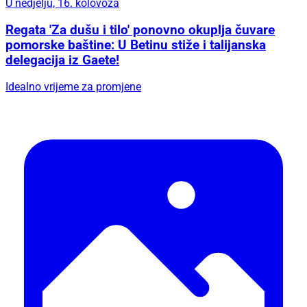
U nedjelju, 16. kolovoza
Regata 'Za dušu i tilo' ponovno okuplja čuvare
pomorske baštine: U Betinu stiže i talijanska
delegacija iz Gaete!
Idealno vrijeme za promjene