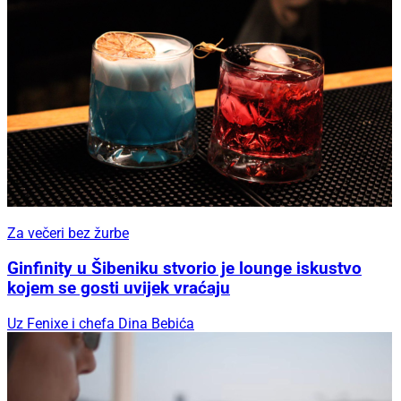
Za večeri bez žurbe
Ginfinity u Šibeniku stvorio je lounge iskustvo
kojem se gosti uvijek vraćaju
Uz Fenixe i chefa Dina Bebića