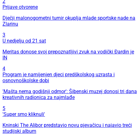
2
Prijave otvorene
Dječji malonogometni turnir okuplja mlade sportske nade na
Zlarinu
3
U nedjelju od 21 sat
Meritas donose svoj prepoznatljivi zvuk na vodički Đardin je
IN
4
Program je namijenjen djeci predškolskog uzrasta i
osnovnoškolske dobi
'Mašta nema godišnji odmor': Šibenski muzej donosi tri dana
kreativnih radionica za najmlađe
5
'Super smo kliknuli'
Kninski The Alibor predstavio novu pjevačicu i najavio treći
studijski album