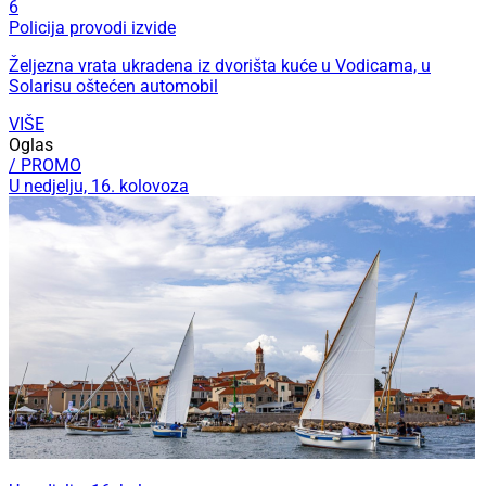
6
Policija provodi izvide
Željezna vrata ukradena iz dvorišta kuće u Vodicama, u
Solarisu oštećen automobil
VIŠE
Oglas
/ PROMO
U nedjelju, 16. kolovoza