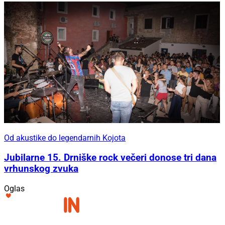
Od akustike do legendarnih Kojota
Jubilarne 15. Drniške rock večeri donose tri dana
vrhunskog zvuka
Oglas