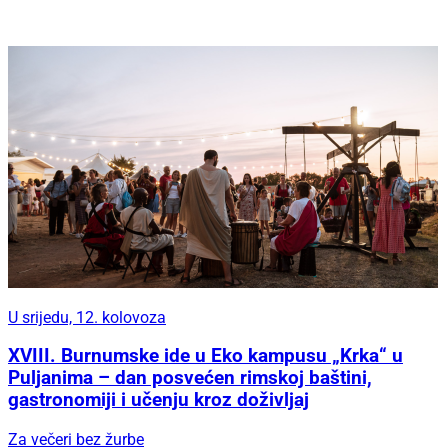
U srijedu, 12. kolovoza
XVIII. Burnumske ide u Eko kampusu „Krka“ u
Puljanima – dan posvećen rimskoj baštini,
gastronomiji i učenju kroz doživljaj
Za večeri bez žurbe