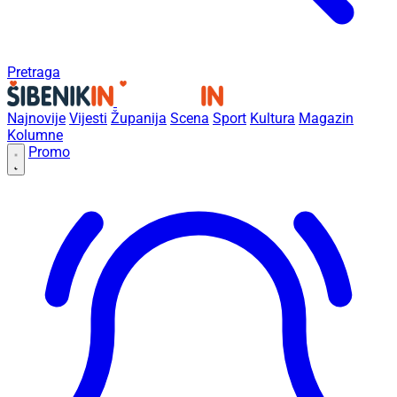
Pretraga
Najnovije
Vijesti
Županija
Scena
Sport
Kultura
Magazin
Kolumne
Promo