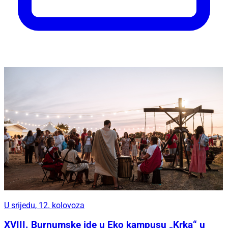
U srijedu, 12. kolovoza
XVIII. Burnumske ide u Eko kampusu „Krka“ u