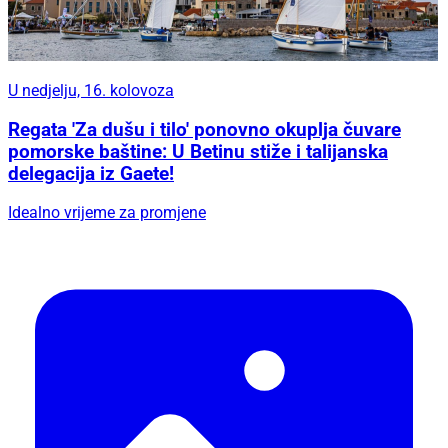
U nedjelju, 16. kolovoza
Regata 'Za dušu i tilo' ponovno okuplja čuvare
pomorske baštine: U Betinu stiže i talijanska
delegacija iz Gaete!
Idealno vrijeme za promjene