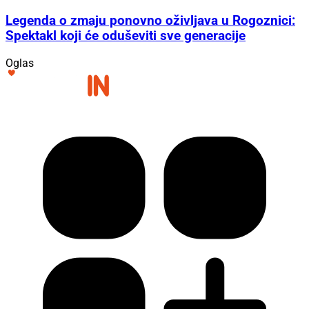
Legenda o zmaju ponovno oživljava u Rogoznici:
Spektakl koji će oduševiti sve generacije
Oglas