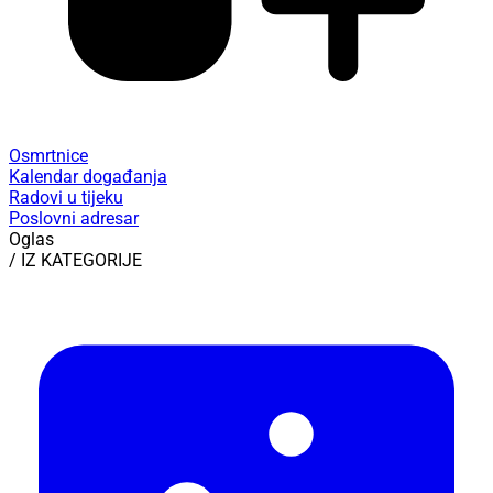
Osmrtnice
Kalendar događanja
Radovi u tijeku
Poslovni adresar
Oglas
/ IZ KATEGORIJE