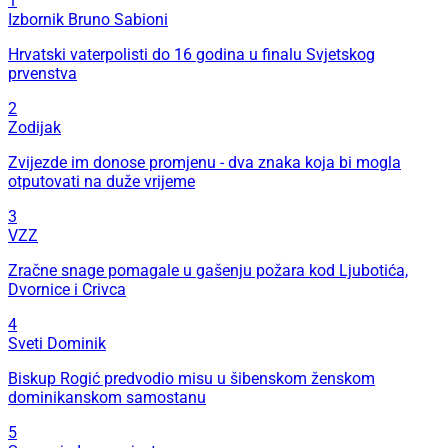
1
Izbornik Bruno Sabioni
Hrvatski vaterpolisti do 16 godina u finalu Svjetskog
prvenstva
2
Zodijak
Zvijezde im donose promjenu - dva znaka koja bi mogla
otputovati na duže vrijeme
3
VZZ
Zračne snage pomagale u gašenju požara kod Ljubotića,
Dvornice i Crivca
4
Sveti Dominik
Biskup Rogić predvodio misu u šibenskom ženskom
dominikanskom samostanu
5