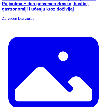
Puljanima – dan posvećen rimskoj baštini,
gastronomiji i učenju kroz doživljaj
Za večeri bez žurbe