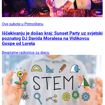
Ove subote u Primoštenu
Iščekivanju je došao kraj: Sunset Party uz svjetski
poznatog DJ Davida Moralesa na Vidikovcu
Gospe od Loreta
Besplatne radionice za djecu