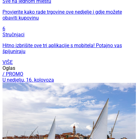
Sve na jednom mjestu
Provjerite kako rade trgovine ove nedjelje i gdje možete
obaviti kupovinu
6
Stručnjaci
Hitno izbrišite ove tri aplikacije s mobitela! Potajno vas
špijuniraju
VIŠE
Oglas
/ PROMO
U nedjelju, 16. kolovoza