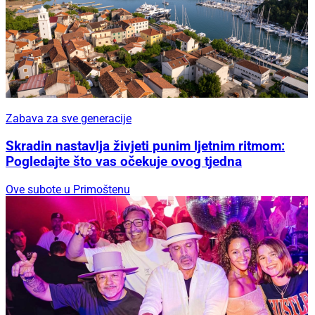
Zabava za sve generacije
Skradin nastavlja živjeti punim ljetnim ritmom:
Pogledajte što vas očekuje ovog tjedna
Ove subote u Primoštenu