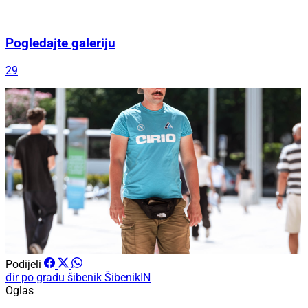
Pogledajte galeriju
29
Podijeli
đir po gradu
šibenik
ŠibenikIN
Oglas