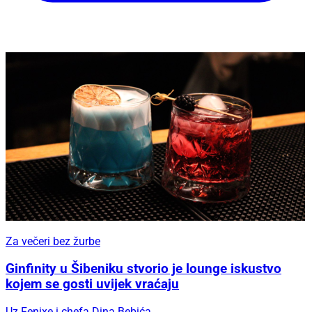
Za večeri bez žurbe
Ginfinity u Šibeniku stvorio je lounge iskustvo
kojem se gosti uvijek vraćaju
Uz Fenixe i chefa Dina Bebića