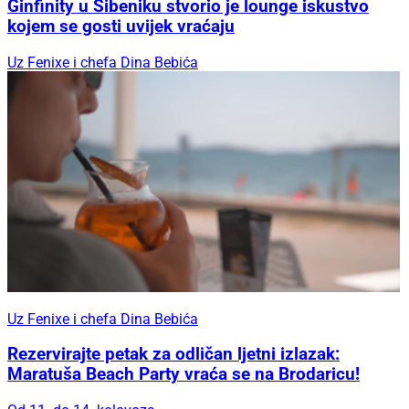
Ginfinity u Šibeniku stvorio je lounge iskustvo
kojem se gosti uvijek vraćaju
Uz Fenixe i chefa Dina Bebića
Uz Fenixe i chefa Dina Bebića
Rezervirajte petak za odličan ljetni izlazak:
Maratuša Beach Party vraća se na Brodaricu!