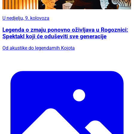
U nedjelju, 9. kolovoza
Legenda o zmaju ponovno oživljava u Rogoznici:
Spektakl koji će oduševiti sve generacije
Od akustike do legendarnih Kojota