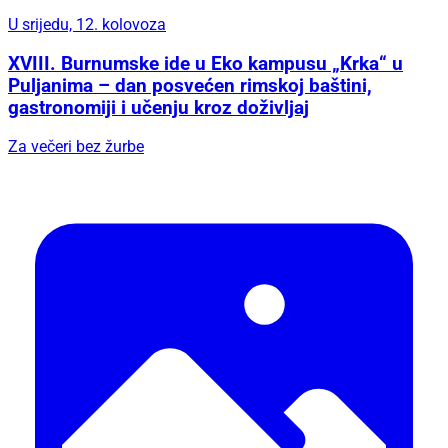
U srijedu, 12. kolovoza
XVIII. Burnumske ide u Eko kampusu „Krka“ u
Puljanima – dan posvećen rimskoj baštini,
gastronomiji i učenju kroz doživljaj
Za večeri bez žurbe