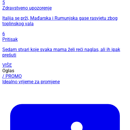
5
Zdravstveno upozorenje
Italija se prži, Mađarska i Rumunjska gase rasvjetu zbog
toplinskog vala
6
Pritisak
Sedam stvari koje svaka mama želi reći naglas, ali ih ipak
prešuti
VIŠE
Oglas
/ PROMO
Idealno vrijeme za promjene