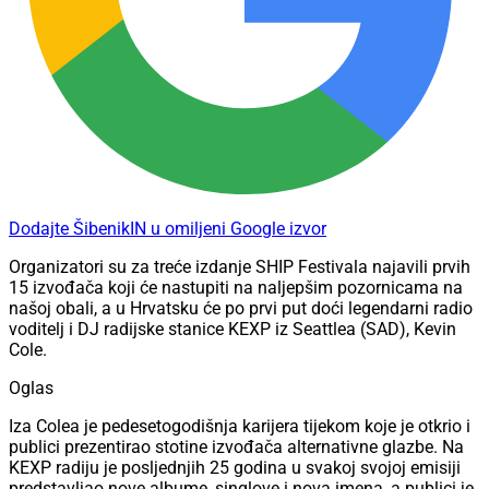
Dodajte ŠibenikIN u omiljeni Google izvor
Organizatori su za treće izdanje SHIP Festivala najavili prvih
15 izvođača koji će nastupiti na naljepšim pozornicama na
našoj obali, a u Hrvatsku će po prvi put doći legendarni radio
voditelj i DJ radijske stanice KEXP iz Seattlea (SAD), Kevin
Cole.
Oglas
Iza Colea je pedesetogodišnja karijera tijekom koje je otkrio i
publici prezentirao stotine izvođača alternativne glazbe. Na
KEXP radiju je posljednjih 25 godina u svakoj svojoj emisiji
predstavljao nove albume, singlove i nova imena, a publici je