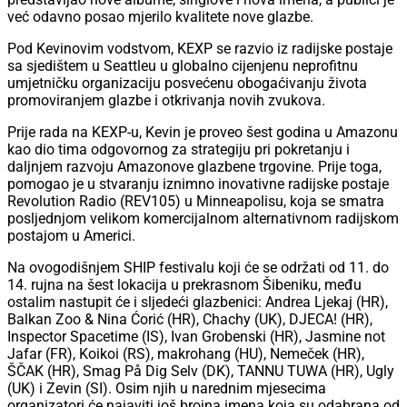
već odavno posao mjerilo kvalitete nove glazbe.
Pod Kevinovim vodstvom, KEXP se razvio iz radijske postaje
sa sjedištem u Seattleu u globalno cijenjenu neprofitnu
umjetničku organizaciju posvećenu obogaćivanju života
promoviranjem glazbe i otkrivanja novih zvukova.
Prije rada na KEXP-u, Kevin je proveo šest godina u Amazonu
kao dio tima odgovornog za strategiju pri pokretanju i
daljnjem razvoju Amazonove glazbene trgovine. Prije toga,
pomogao je u stvaranju iznimno inovativne radijske postaje
Revolution Radio (REV105) u Minneapolisu, koja se smatra
posljednjom velikom komercijalnom alternativnom radijskom
postajom u Americi.
Na ovogodišnjem SHIP festivalu koji će se održati od 11. do
14. rujna na šest lokacija u prekrasnom Šibeniku, među
ostalim nastupit će i sljedeći glazbenici: Andrea Ljekaj (HR),
Balkan Zoo & Nina Ćorić (HR), Chachy (UK), DJECA! (HR),
Inspector Spacetime (IS), Ivan Grobenski (HR), Jasmine not
Jafar (FR), Koikoi (RS), makrohang (HU), Nemeček (HR),
ŠČAK (HR), Smag På Dig Selv (DK), TANNU TUWA (HR), Ugly
(UK) i Zevin (SI). Osim njih u narednim mjesecima
organizatori će najaviti još brojna imena koja su odabrana od