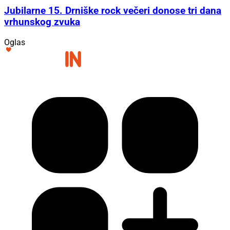
Jubilarne 15. Drniške rock večeri donose tri dana
vrhunskog zvuka
Oglas