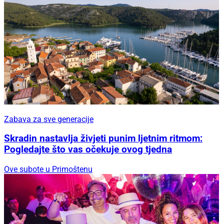
Zabava za sve generacije
Skradin nastavlja živjeti punim ljetnim ritmom:
Pogledajte što vas očekuje ovog tjedna
Ove subote u Primoštenu