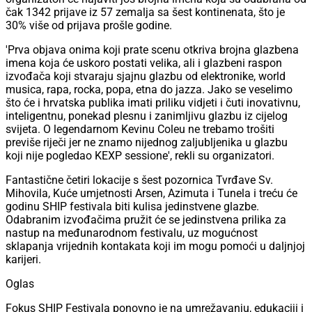
čak 1342 prijave iz 57 zemalja sa šest kontinenata, što je
30% više od prijava prošle godine.
'Prva objava onima koji prate scenu otkriva brojna glazbena
imena koja će uskoro postati velika, ali i glazbeni raspon
izvođača koji stvaraju sjajnu glazbu od elektronike, world
musica, rapa, rocka, popa, etna do jazza. Jako se veselimo
što će i hrvatska publika imati priliku vidjeti i čuti inovativnu,
inteligentnu, ponekad plesnu i zanimljivu glazbu iz cijelog
svijeta. O legendarnom Kevinu Coleu ne trebamo trošiti
previše riječi jer ne znamo nijednog zaljubljenika u glazbu
koji nije pogledao KEXP sessione', rekli su organizatori.
Fantastične četiri lokacije s šest pozornica Tvrđave Sv.
Mihovila, Kuće umjetnosti Arsen, Azimuta i Tunela i treću će
godinu SHIP festivala biti kulisa jedinstvene glazbe.
Odabranim izvođačima pružit će se jedinstvena prilika za
nastup na međunarodnom festivalu, uz mogućnost
sklapanja vrijednih kontakata koji im mogu pomoći u daljnjoj
karijeri.
Oglas
Fokus SHIP Festivala ponovno je na umrežavanju, edukaciji i