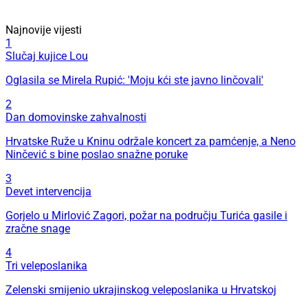
Najnovije vijesti
1
Slučaj kujice Lou
Oglasila se Mirela Rupić: 'Moju kći ste javno linčovali'
2
Dan domovinske zahvalnosti
Hrvatske Ruže u Kninu održale koncert za pamćenje, a Neno
Ninčević s bine poslao snažne poruke
3
Devet intervencija
Gorjelo u Mirlović Zagori, požar na području Turića gasile i
zračne snage
4
Tri veleposlanika
Zelenski smijenio ukrajinskog veleposlanika u Hrvatskoj