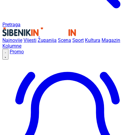
Pretraga
Najnovije
Vijesti
Županija
Scena
Sport
Kultura
Magazin
Kolumne
Promo