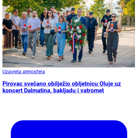
Uzavrela atmosfera
Pirovac svečano obilježio obljetnicu Oluje uz
koncert Dalmatina, bakljadu i vatromet