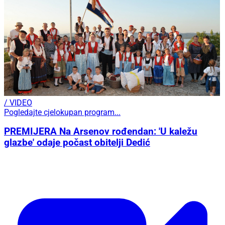
/ VIDEO
Pogledajte cjelokupan program...
PREMIJERA Na Arsenov rođendan: 'U kaležu
glazbe' odaje počast obitelji Dedić