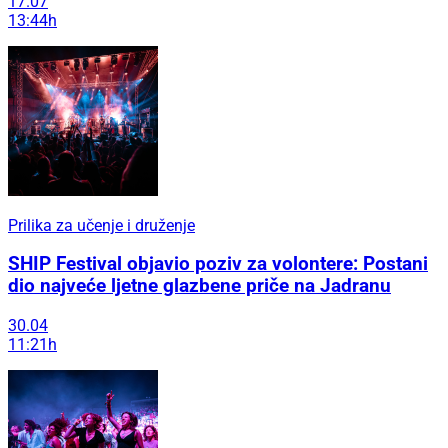
17.07
13:44h
Prilika za učenje i druženje
SHIP Festival objavio poziv za volontere: Postani
dio najveće ljetne glazbene priče na Jadranu
30.04
11:21h