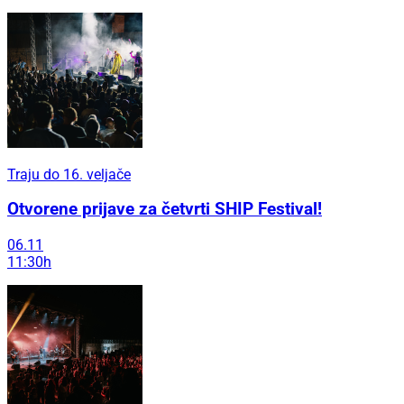
Traju do 16. veljače
Otvorene prijave za četvrti SHIP Festival!
06.11
11:30h