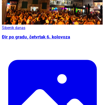
Šibenik danas
Đir po gradu, četvrtak 6. kolovoza