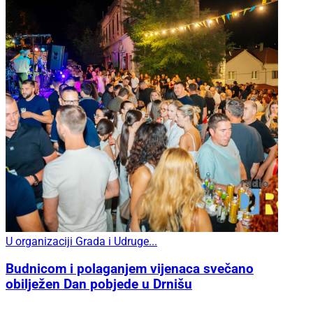
U organizaciji Grada i Udruge...
Budnicom i polaganjem vijenaca svečano
obilježen Dan pobjede u Drnišu