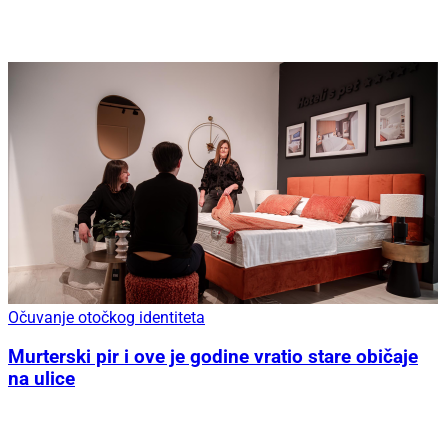
Očuvanje otočkog identiteta
Murterski pir i ove je godine vratio stare običaje
na ulice