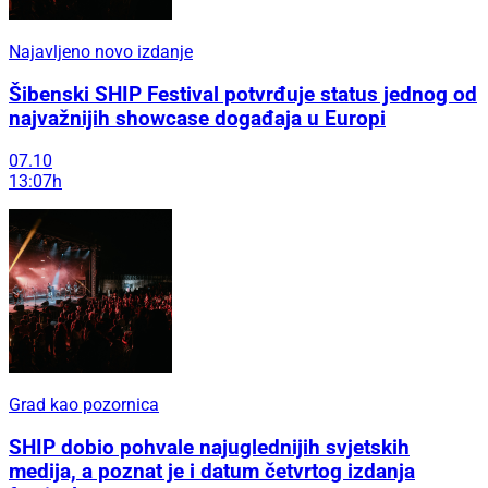
Najavljeno novo izdanje
Šibenski SHIP Festival potvrđuje status jednog od
najvažnijih showcase događaja u Europi
07.10
13:07h
Grad kao pozornica
SHIP dobio pohvale najuglednijih svjetskih
medija, a poznat je i datum četvrtog izdanja