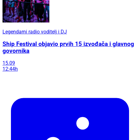
Legendarni radio voditelj i DJ
Ship Festival objavio prvih 15 izvođača i glavnog
govornika
15.09
12:44h