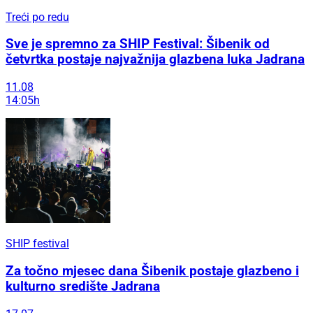
Treći po redu
Sve je spremno za SHIP Festival: Šibenik od
četvrtka postaje najvažnija glazbena luka Jadrana
11.08
14:05h
SHIP festival
Za točno mjesec dana Šibenik postaje glazbeno i
kulturno središte Jadrana