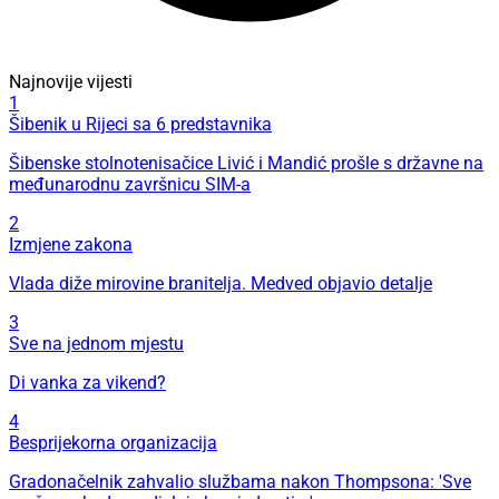
Najnovije vijesti
1
Šibenik u Rijeci sa 6 predstavnika
Šibenske stolnotenisačice Livić i Mandić prošle s državne na
međunarodnu završnicu SIM-a
2
Izmjene zakona
Vlada diže mirovine branitelja. Medved objavio detalje
3
Sve na jednom mjestu
Di vanka za vikend?
4
Besprijekorna organizacija
Gradonačelnik zahvalio službama nakon Thompsona: 'Sve