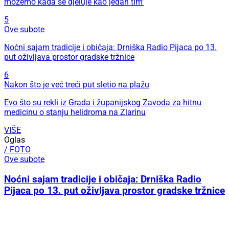
možemo kada se djeluje kao jedan tim'
5
Ove subote
Noćni sajam tradicije i običaja: Drniška Radio Pijaca po 13.
put oživljava prostor gradske tržnice
6
Nakon što je već treći put sletio na plažu
Evo što su rekli iz Grada i županijskog Zavoda za hitnu
medicinu o stanju helidroma na Zlarinu
VIŠE
Oglas
/ FOTO
Ove subote
Noćni sajam tradicije i običaja: Drniška Radio
Pijaca po 13. put oživljava prostor gradske tržnice