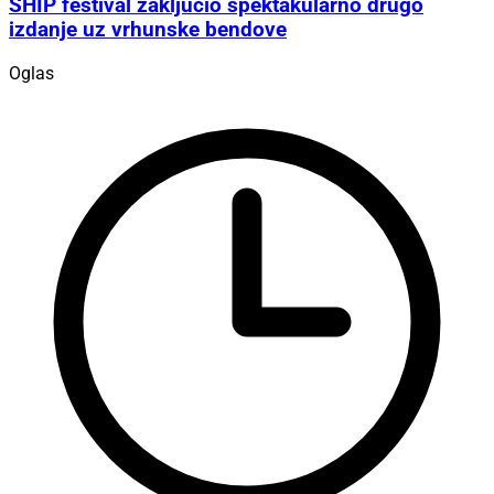
SHIP festival zaključio spektakularno drugo
izdanje uz vrhunske bendove
Oglas