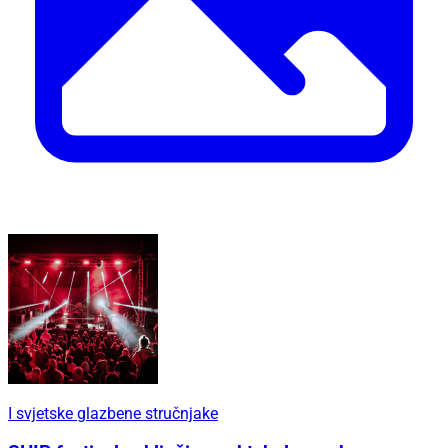
I svjetske glazbene stručnjake