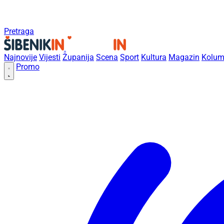
Pretraga
Najnovije
Vijesti
Županija
Scena
Sport
Kultura
Magazin
Kolum
Promo