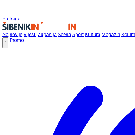
Pretraga
Najnovije
Vijesti
Županija
Scena
Sport
Kultura
Magazin
Kolum
Promo