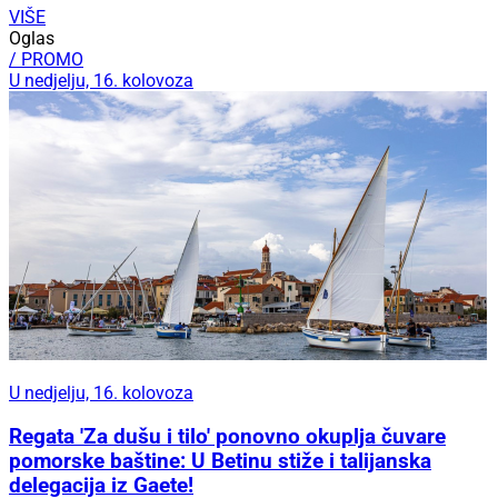
VIŠE
Oglas
/ PROMO
U nedjelju, 16. kolovoza
U nedjelju, 16. kolovoza
Regata 'Za dušu i tilo' ponovno okuplja čuvare
pomorske baštine: U Betinu stiže i talijanska
delegacija iz Gaete!