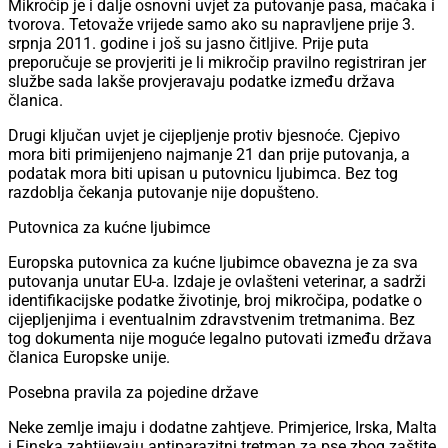
Mikročip je i dalje osnovni uvjet za putovanje pasa, mačaka i
tvorova. Tetovaže vrijede samo ako su napravljene prije 3.
srpnja 2011. godine i još su jasno čitljive. Prije puta
preporučuje se provjeriti je li mikročip pravilno registriran jer
službe sada lakše provjeravaju podatke između država
članica.
Drugi ključan uvjet je cijepljenje protiv bjesnoće. Cjepivo
mora biti primijenjeno najmanje 21 dan prije putovanja, a
podatak mora biti upisan u putovnicu ljubimca. Bez tog
razdoblja čekanja putovanje nije dopušteno.
Putovnica za kućne ljubimce
Europska putovnica za kućne ljubimce obavezna je za sva
putovanja unutar EU-a. Izdaje je ovlašteni veterinar, a sadrži
identifikacijske podatke životinje, broj mikročipa, podatke o
cijepljenjima i eventualnim zdravstvenim tretmanima. Bez
tog dokumenta nije moguće legalno putovati između država
članica Europske unije.
Posebna pravila za pojedine države
Neke zemlje imaju i dodatne zahtjeve. Primjerice, Irska, Malta
i Finska zahtijevaju antiparazitni tretman za pse zbog zaštite