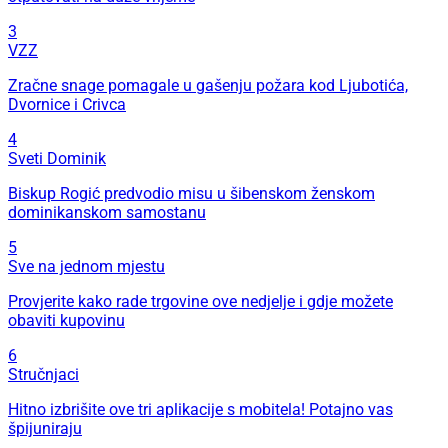
3
VZZ
Zračne snage pomagale u gašenju požara kod Ljubotića,
Dvornice i Crivca
4
Sveti Dominik
Biskup Rogić predvodio misu u šibenskom ženskom
dominikanskom samostanu
5
Sve na jednom mjestu
Provjerite kako rade trgovine ove nedjelje i gdje možete
obaviti kupovinu
6
Stručnjaci
Hitno izbrišite ove tri aplikacije s mobitela! Potajno vas
špijuniraju