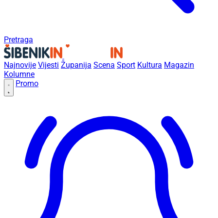
Pretraga
Najnovije
Vijesti
Županija
Scena
Sport
Kultura
Magazin
Kolumne
Promo