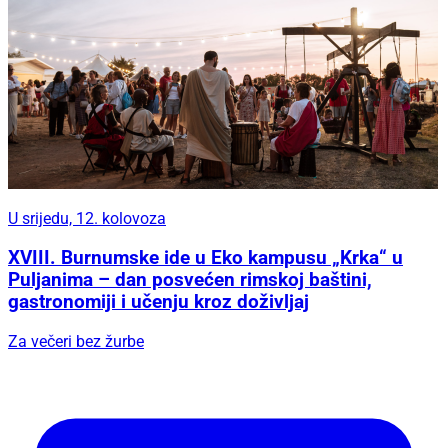
U srijedu, 12. kolovoza
XVIII. Burnumske ide u Eko kampusu „Krka“ u
Puljanima – dan posvećen rimskoj baštini,
gastronomiji i učenju kroz doživljaj
Za večeri bez žurbe