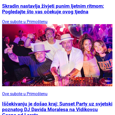
Skradin nastavlja živjeti punim ljetnim ritmom:
Pogledajte što vas očekuje ovog tjedna
Ove subote u Primoštenu
Ove subote u Primoštenu
Iščekivanju je došao kraj: Sunset Party uz svjetski
poznatog DJ Davida Moralesa na Vidikovcu