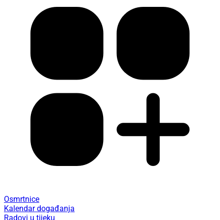
Osmrtnice
Kalendar događanja
Radovi u tijeku