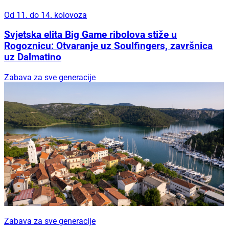
Od 11. do 14. kolovoza
Svjetska elita Big Game ribolova stiže u
Rogoznicu: Otvaranje uz Soulfingers, završnica
uz Dalmatino
Zabava za sve generacije
Zabava za sve generacije