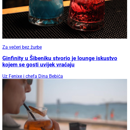
Za večeri bez žurbe
Ginfinity u Šibeniku stvorio je lounge iskustvo
kojem se gosti uvijek vraćaju
Uz Fenixe i chefa Dina Bebića