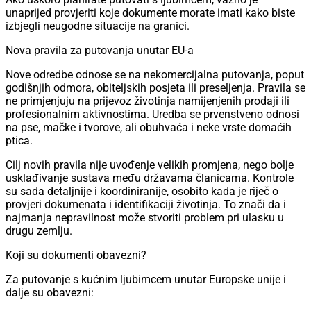
unaprijed provjeriti koje dokumente morate imati kako biste
izbjegli neugodne situacije na granici.
Nova pravila za putovanja unutar EU-a
Nove odredbe odnose se na nekomercijalna putovanja, poput
godišnjih odmora, obiteljskih posjeta ili preseljenja. Pravila se
ne primjenjuju na prijevoz životinja namijenjenih prodaji ili
profesionalnim aktivnostima. Uredba se prvenstveno odnosi
na pse, mačke i tvorove, ali obuhvaća i neke vrste domaćih
ptica.
Cilj novih pravila nije uvođenje velikih promjena, nego bolje
usklađivanje sustava među državama članicama. Kontrole
su sada detaljnije i koordiniranije, osobito kada je riječ o
provjeri dokumenata i identifikaciji životinja. To znači da i
najmanja nepravilnost može stvoriti problem pri ulasku u
drugu zemlju.
Koji su dokumenti obavezni?
Za putovanje s kućnim ljubimcem unutar Europske unije i
dalje su obavezni: