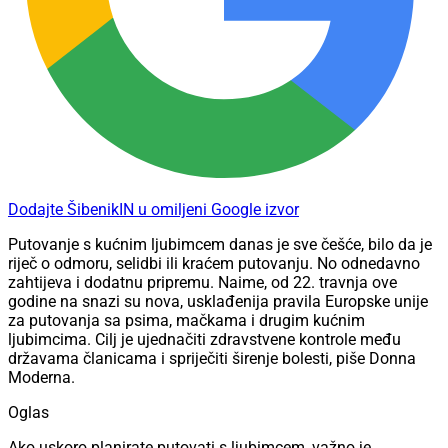
Dodajte ŠibenikIN u omiljeni Google izvor
Putovanje s kućnim ljubimcem danas je sve češće, bilo da je
riječ o odmoru, selidbi ili kraćem putovanju. No odnedavno
zahtijeva i dodatnu pripremu. Naime, od 22. travnja ove
godine na snazi su nova, usklađenija pravila Europske unije
za putovanja sa psima, mačkama i drugim kućnim
ljubimcima. Cilj je ujednačiti zdravstvene kontrole među
državama članicama i spriječiti širenje bolesti, piše Donna
Moderna.
Oglas
Ako uskoro planirate putovati s ljubimcem, važno je