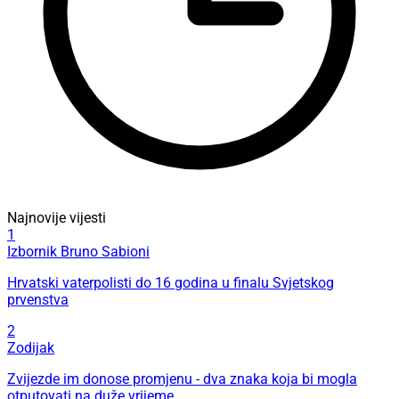
Najnovije vijesti
1
Izbornik Bruno Sabioni
Hrvatski vaterpolisti do 16 godina u finalu Svjetskog
prvenstva
2
Zodijak
Zvijezde im donose promjenu - dva znaka koja bi mogla
otputovati na duže vrijeme