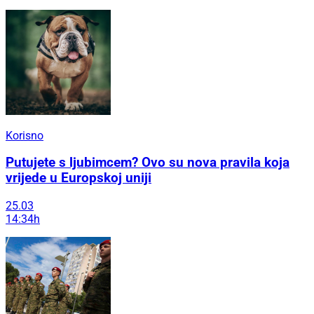
Korisno
Putujete s ljubimcem? Ovo su nova pravila koja
vrijede u Europskoj uniji
25.03
14:34h