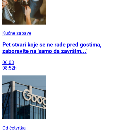
Kućne zabave
Pet stvari koje se ne rade pred gostima,
zaboravite na 'samo da završim...'
06.03
08:52h
Od četvrtka