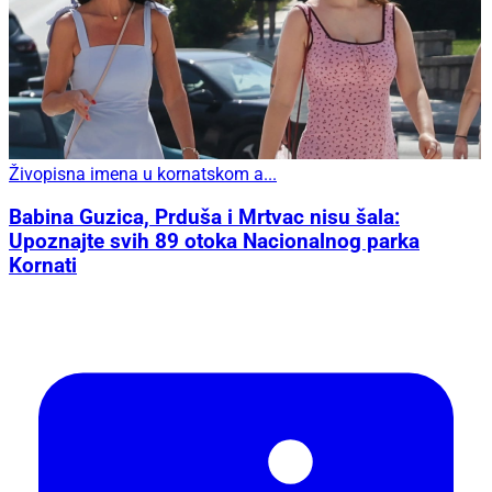
Živopisna imena u kornatskom a...
Babina Guzica, Prduša i Mrtvac nisu šala:
Upoznajte svih 89 otoka Nacionalnog parka
Kornati