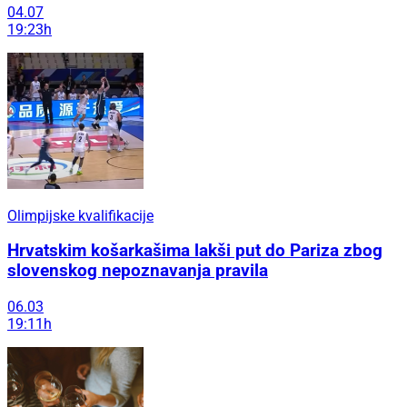
04.07
19:23h
Olimpijske kvalifikacije
Hrvatskim košarkašima lakši put do Pariza zbog
slovenskog nepoznavanja pravila
06.03
19:11h