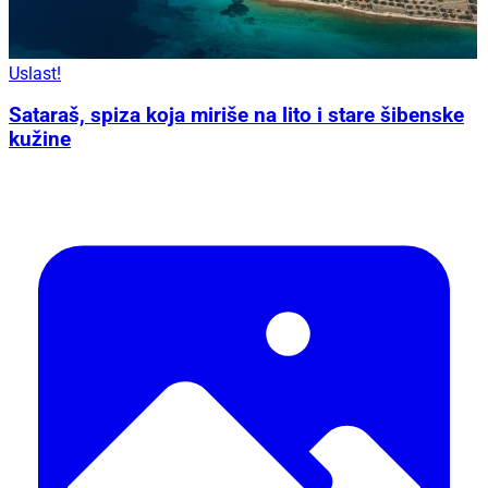
Uslast!
Sataraš, spiza koja miriše na lito i stare šibenske
kužine