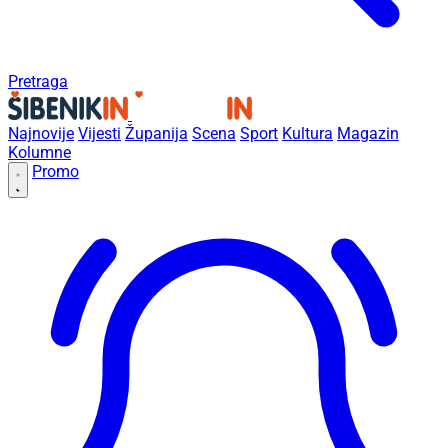
Pretraga
Najnovije
Vijesti
Županija
Scena
Sport
Kultura
Magazin
Kolumne
Promo