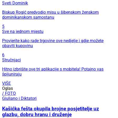
Sveti Dominik
Biskup Rogić predvodio misu u šibenskom ženskom
dominikanskom samostanu
5
Sve na jednom mjestu
Provjerite kako rade trgovine ove nedjelje i gdje možete
obaviti kupovinu
6
Stručnjaci
Hitno izbrišite ove tri aplikacije s mobitela! Potajno vas
špijuniraju
VIŠE
Oglas
/ FOTO
Giuliano i Diktatori
Kašićka fešta okupila brojne posjetitelje uz
glazbu, dobru hranu i druženje