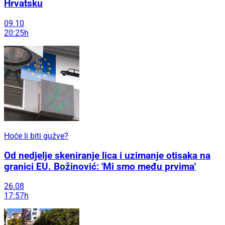
Hrvatsku
09.10
20:25h
Hoće li biti gužve?
Od nedjelje skeniranje lica i uzimanje otisaka na
granici EU. Božinović: 'Mi smo među prvima'
26.08
17:57h