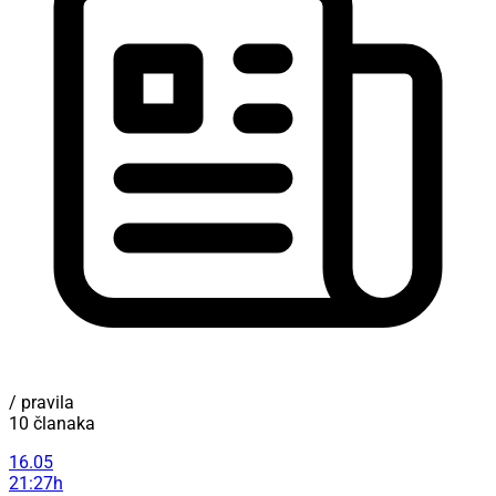
/ pravila
10 članaka
16.05
21:27h