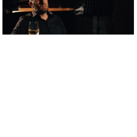
'Nestvarni' kadrovi iz zraka
Ovako izgleda najljepša morska razglednica
Šibenika: Veličanstveni jedrenjak u zagrljaju
tvrđave sv. Nikole