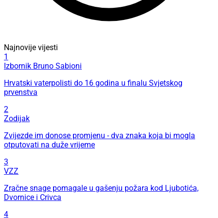
Najnovije vijesti
1
Izbornik Bruno Sabioni
Hrvatski vaterpolisti do 16 godina u finalu Svjetskog
prvenstva
2
Zodijak
Zvijezde im donose promjenu - dva znaka koja bi mogla
otputovati na duže vrijeme
3
VZZ
Zračne snage pomagale u gašenju požara kod Ljubotića,
Dvornice i Crivca
4