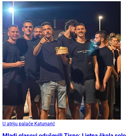
U atriju palače Katunarić
Mladi glasovi oduševili Tisno: Ljetna škola solo