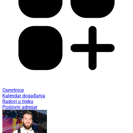
Osmrtnice
Kalendar događanja
Radovi u tijeku
Poslovni adresar