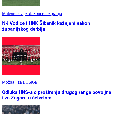
Malenici dvije utakmice neigranja
NK Vodice i HNK Šibenik kažnjeni nakon
županijskog derbija
Možda i za DOŠK-a
Odluka HNS-a o proširenju drugog ranga povoljna
i za Zagoru u četvrtom