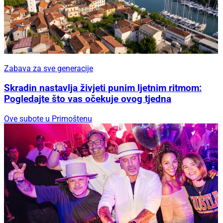
Zabava za sve generacije
Skradin nastavlja živjeti punim ljetnim ritmom:
Pogledajte što vas očekuje ovog tjedna
Ove subote u Primoštenu