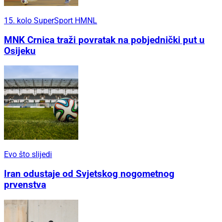
15. kolo SuperSport HMNL
MNK Crnica traži povratak na pobjednički put u
Osijeku
Evo što slijedi
Iran odustaje od Svjetskog nogometnog
prvenstva