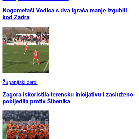
Nogometaši Vodica s dva igrača manje izgubili
kod Zadra
Županijski derbi
Zagora iskoristila terensku inicijativu i zasluženo
pobijedila protiv Šibenika