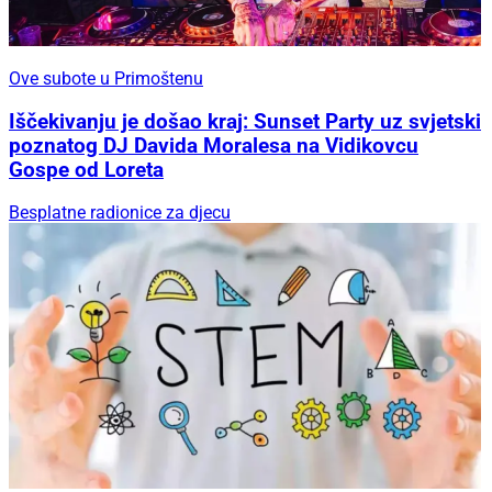
Ove subote u Primoštenu
Iščekivanju je došao kraj: Sunset Party uz svjetski
poznatog DJ Davida Moralesa na Vidikovcu
Gospe od Loreta
Besplatne radionice za djecu