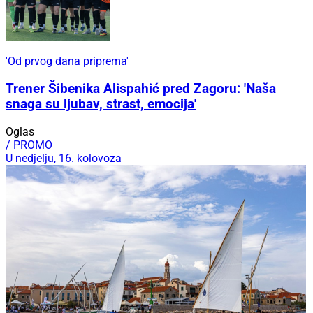
'Od prvog dana priprema'
Trener Šibenika Alispahić pred Zagoru: 'Naša
snaga su ljubav, strast, emocija'
Oglas
/ PROMO
U nedjelju, 16. kolovoza