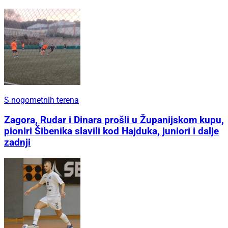
S nogometnih terena
Zagora, Rudar i Dinara prošli u Županijskom kupu,
pioniri Šibenika slavili kod Hajduka, juniori i dalje
zadnji