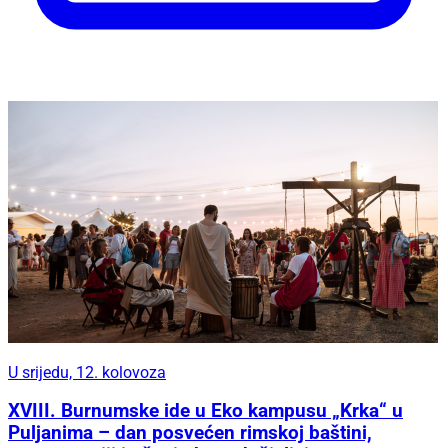
U srijedu, 12. kolovoza
XVIII. Burnumske ide u Eko kampusu „Krka“ u
Puljanima – dan posvećen rimskoj baštini,