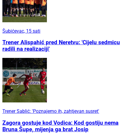
Šubićevac, 15 sati
Trener Alispahić pred Neretvu: 'Cijelu sedmicu
radili na realizaciji'
Trener Sablić: 'Poznajemo ih, zahtjevan susret'
Zagora gostuje kod Vodica: Kod gostiju nema
Bruna Šupe, mijenja ga brat Josip