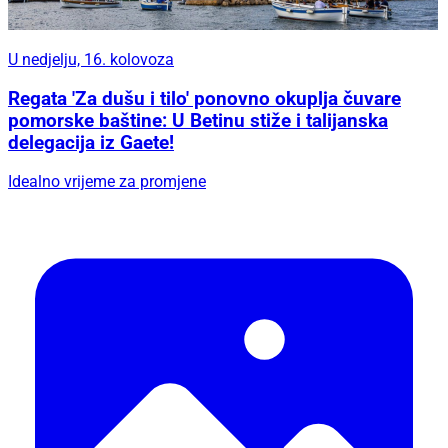
U nedjelju, 16. kolovoza
Regata 'Za dušu i tilo' ponovno okuplja čuvare
pomorske baštine: U Betinu stiže i talijanska
delegacija iz Gaete!
Idealno vrijeme za promjene