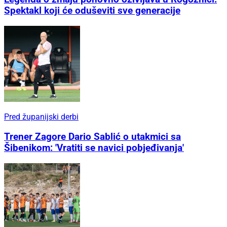
Spektakl koji će oduševiti sve generacije
Pred županijski derbi
Trener Zagore Dario Sablić o utakmici sa
Šibenikom: 'Vratiti se navici pobjeđivanja'