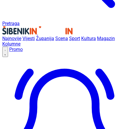
Pretraga
Najnovije
Vijesti
Županija
Scena
Sport
Kultura
Magazin
Kolumne
Promo