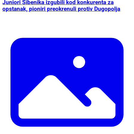
Juniori Šibenika izgubili kod konkurenta za
opstanak, pioniri preokrenuli protiv Dugopolja