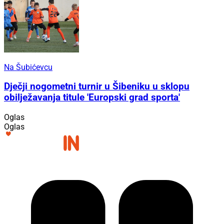
Na Šubićevcu
Dječji nogometni turnir u Šibeniku u sklopu
obilježavanja titule 'Europski grad sporta'
Oglas
Oglas