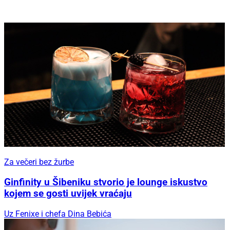
Za večeri bez žurbe
Ginfinity u Šibeniku stvorio je lounge iskustvo
kojem se gosti uvijek vraćaju
Uz Fenixe i chefa Dina Bebića