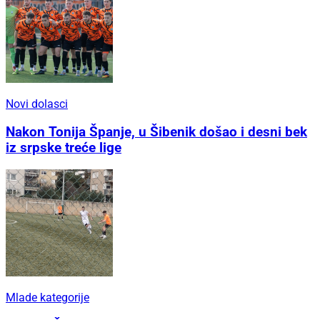
Novi dolasci
Nakon Tonija Španje, u Šibenik došao i desni bek
iz srpske treće lige
Mlade kategorije