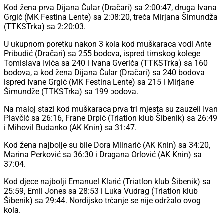
Kod žena prva Dijana Čular (Dračari) sa 2:00:47, druga Ivana
Grgić (MK Festina Lente) sa 2:08:20, treća Mirjana Šimundža
(TTKSTrka) sa 2:20:03.
U ukupnom poretku nakon 3 kola kod muškaraca vodi Ante
Pribudić (Dračari) sa 255 bodova, ispred timskog kolege
Tomislava Ivića sa 240 i Ivana Gverića (TTKSTrka) sa 160
bodova, a kod žena Dijana Čular (Dračari) sa 240 bodova
ispred Ivane Grgić (MK Festina Lente) sa 215 i Mirjane
Šimundže (TTKSTrka) sa 199 bodova.
Na maloj stazi kod muškaraca prva tri mjesta su zauzeli Ivan
Plavčić sa 26:16, Frane Drpić (Triatlon klub Šibenik) sa 26:49
i Mihovil Budanko (AK Knin) sa 31:47.
Kod žena najbolje su bile Dora Mlinarić (AK Knin) sa 34:20,
Marina Perković sa 36:30 i Dragana Orlović (AK Knin) sa
37:04.
Kod djece najbolji Emanuel Klarić (Triatlon klub Šibenik) sa
25:59, Emil Jones sa 28:53 i Luka Vudrag (Triatlon klub
Šibenik) sa 29:44. Nordijsko trčanje se nije održalo ovog
kola.