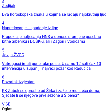
3
Zodijak
Dva horoskopska znaka u kojima se rađaju najokrutniji ljudi
4
Napredovanje i ispadanje iz lige
Propozicije natjecanja HNS-a donose promjene posebno
bitne Šibeniku i DOŠK-u, ali i Zagori i Vodicama
5
Javlja ŽVOC
Vatrogasci imali pune ruke posla: U samo 12 sati čak 10
intervencija u županiji, najveći požar kod Radučića
6
Povratak izvjestan
KK Zabok se oprostio od Širka i zaželio mu sreću doma:
Sjećate li se njegove prve sezone u Šibenci?
VIŠE
Oglas