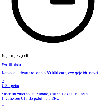
Najnovije vijesti
1
Sve ili ništa
Netko je u Hrvatskoj dobio 80.000 eura, evo gdje idu novci
2
U Zagrebu
Šibenski vaterpolisti Kundid, Cvitan, Lokas i Bujas s
Hrvatskom U16 do polufinala SP-a