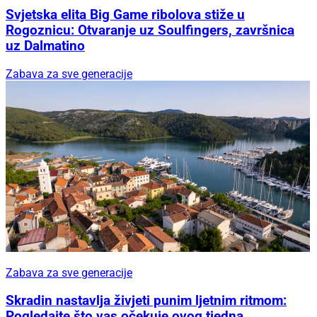
Svjetska elita Big Game ribolova stiže u
Rogoznicu: Otvaranje uz Soulfingers, završnica
uz Dalmatino
Zabava za sve generacije
Zabava za sve generacije
Skradin nastavlja živjeti punim ljetnim ritmom:
Pogledajte što vas očekuje ovog tjedna