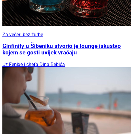
Za večeri bez žurbe
Ginfinity u Šibeniku stvorio je lounge iskustvo
kojem se gosti uvijek vraćaju
Uz Fenixe i chefa Dina Bebića