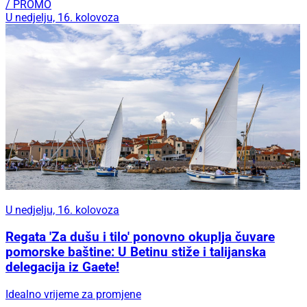
/ PROMO
U nedjelju, 16. kolovoza
U nedjelju, 16. kolovoza
Regata 'Za dušu i tilo' ponovno okuplja čuvare
pomorske baštine: U Betinu stiže i talijanska
delegacija iz Gaete!
Idealno vrijeme za promjene