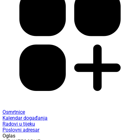
Osmrtnice
Kalendar događanja
Radovi u tijeku
Poslovni adresar
Oglas