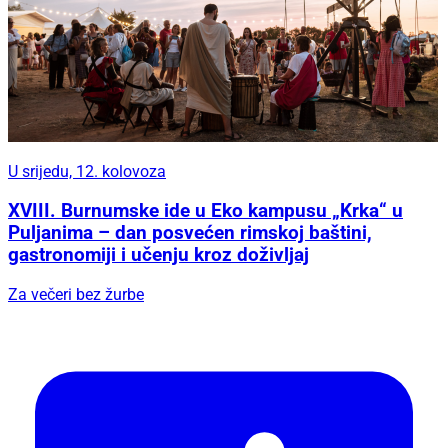
U srijedu, 12. kolovoza
XVIII. Burnumske ide u Eko kampusu „Krka“ u
Puljanima – dan posvećen rimskoj baštini,
gastronomiji i učenju kroz doživljaj
Za večeri bez žurbe