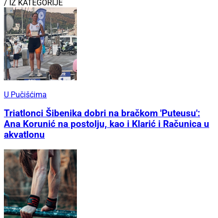
/ IZ KATEGORIJE
U Pučišćima
Triatlonci Šibenika dobri na bračkom 'Puteusu':
Ana Korunić na postolju, kao i Klarić i Računica u
akvatlonu