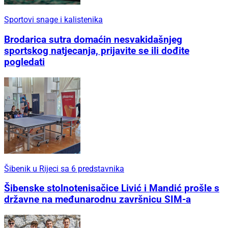
Sportovi snage i kalistenika
Brodarica sutra domaćin nesvakidašnjeg
sportskog natjecanja, prijavite se ili dođite
pogledati
Šibenik u Rijeci sa 6 predstavnika
Šibenske stolnotenisačice Livić i Mandić prošle s
državne na međunarodnu završnicu SIM-a