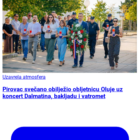
Uzavrela atmosfera
Pirovac svečano obilježio obljetnicu Oluje uz
koncert Dalmatina, bakljadu i vatromet