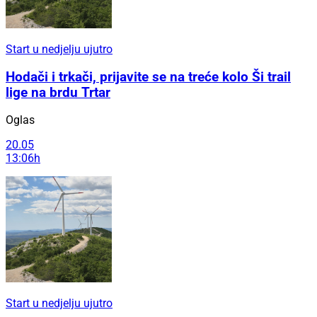
Start u nedjelju ujutro
Hodači i trkači, prijavite se na treće kolo Ši trail
lige na brdu Trtar
Oglas
20.05
13:06h
Start u nedjelju ujutro