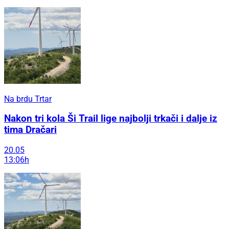
Na brdu Trtar
Nakon tri kola Ši Trail lige najbolji trkači i dalje iz
tima Dračari
20.05
13:06h