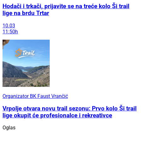
Hodači i trkači, prijavite se na treće kolo Ši trail
lige na brdu Trtar
10.03
11:50h
Organizator BK Faust Vrančić
Vrpolje otvara novu trail sezonu: Prvo kolo Ši trail
lige okupit će profesionalce i rekreativce
Oglas