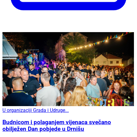
U organizaciji Grada i Udruge...
Budnicom i polaganjem vijenaca svečano
obilježen Dan pobjede u Drnišu