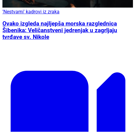
'Nestvarni' kadrovi iz zraka
Ovako izgleda najljepša morska razglednica
Šibenika: Veličanstveni jedrenjak u zagrljaju
tvrđave sv. Nikole