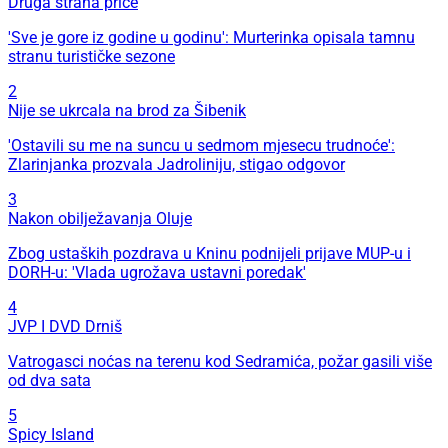
Druga strana priče
'Sve je gore iz godine u godinu': Murterinka opisala tamnu
stranu turističke sezone
2
Nije se ukrcala na brod za Šibenik
'Ostavili su me na suncu u sedmom mjesecu trudnoće':
Zlarinjanka prozvala Jadroliniju, stigao odgovor
3
Nakon obilježavanja Oluje
Zbog ustaških pozdrava u Kninu podnijeli prijave MUP-u i
DORH-u: 'Vlada ugrožava ustavni poredak'
4
JVP I DVD Drniš
Vatrogasci noćas na terenu kod Sedramića, požar gasili više
od dva sata
5
Spicy Island