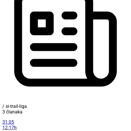
/ si-trail-liga
3 članaka
31.05
12:17h