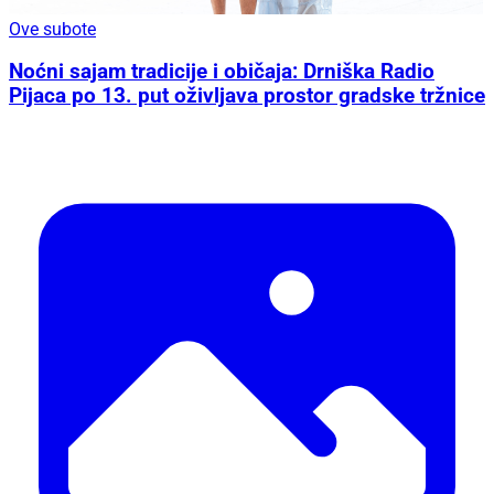
Ove subote
Noćni sajam tradicije i običaja: Drniška Radio
Pijaca po 13. put oživljava prostor gradske tržnice