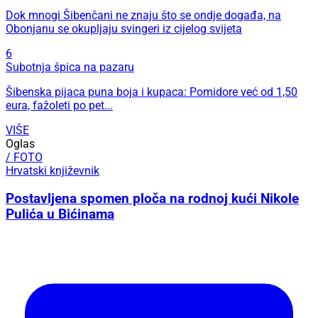
Dok mnogi Šibenčani ne znaju što se ondje događa, na
Obonjanu se okupljaju svingeri iz cijelog svijeta
6
Subotnja špica na pazaru
Šibenska pijaca puna boja i kupaca: Pomidore već od 1,50
eura, fažoleti po pet...
VIŠE
Oglas
/ FOTO
Hrvatski književnik
Postavljena spomen ploča na rodnoj kući Nikole
Pulića u Bićinama