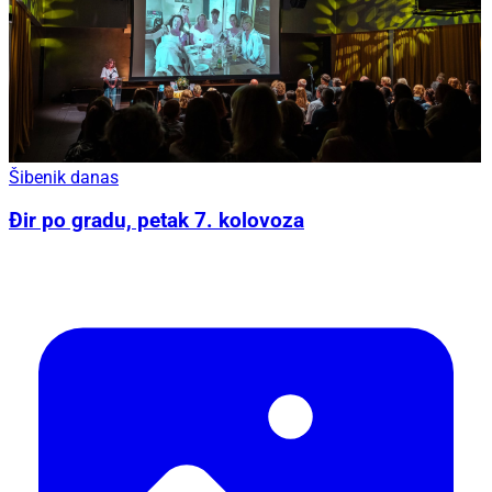
Šibenik danas
Đir po gradu, petak 7. kolovoza