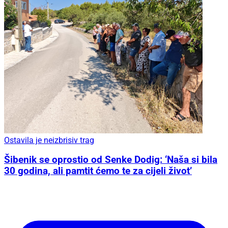
Ostavila je neizbrisiv trag
Šibenik se oprostio od Senke Dodig: ‘Naša si bila
30 godina, ali pamtit ćemo te za cijeli život’