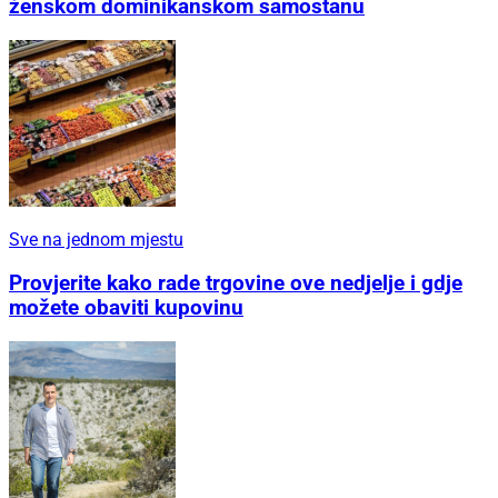
ženskom dominikanskom samostanu
Sve na jednom mjestu
Provjerite kako rade trgovine ove nedjelje i gdje
možete obaviti kupovinu