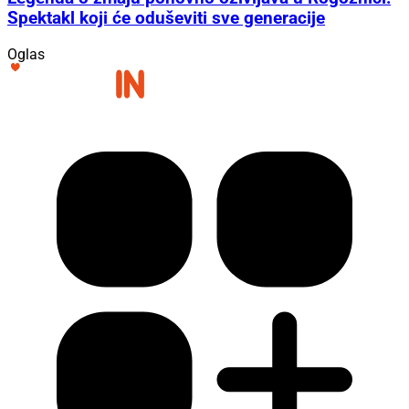
Spektakl koji će oduševiti sve generacije
Oglas