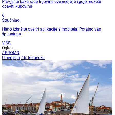
Provjerite kako rade trgovine ove nedjelje i gdje možete
obaviti kupovinu
6
Stručnjaci
Hitno izbrišite ove tri aplikacije s mobitela! Potajno vas
špijuniraju
VIŠE
Oglas
/ PROMO
U nedjelju, 16. kolovoza