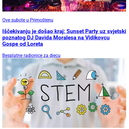
Ove subote u Primoštenu
Iščekivanju je došao kraj: Sunset Party uz svjetski
poznatog DJ Davida Moralesa na Vidikovcu
Gospe od Loreta
Besplatne radionice za djecu