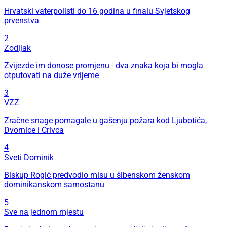
Hrvatski vaterpolisti do 16 godina u finalu Svjetskog
prvenstva
2
Zodijak
Zvijezde im donose promjenu - dva znaka koja bi mogla
otputovati na duže vrijeme
3
VZZ
Zračne snage pomagale u gašenju požara kod Ljubotića,
Dvornice i Crivca
4
Sveti Dominik
Biskup Rogić predvodio misu u šibenskom ženskom
dominikanskom samostanu
5
Sve na jednom mjestu