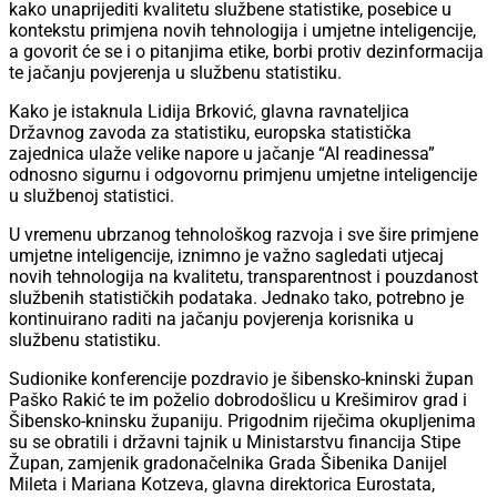
kako unaprijediti kvalitetu službene statistike, posebice u
kontekstu primjena novih tehnologija i umjetne inteligencije,
a govorit će se i o pitanjima etike, borbi protiv dezinformacija
te jačanju povjerenja u službenu statistiku.
Kako je istaknula Lidija Brković, glavna ravnateljica
Državnog zavoda za statistiku, europska statistička
zajednica ulaže velike napore u jačanje “AI readinessa”
odnosno sigurnu i odgovornu primjenu umjetne inteligencije
u službenoj statistici.
U vremenu ubrzanog tehnološkog razvoja i sve šire primjene
umjetne inteligencije, iznimno je važno sagledati utjecaj
novih tehnologija na kvalitetu, transparentnost i pouzdanost
službenih statističkih podataka. Jednako tako, potrebno je
kontinuirano raditi na jačanju povjerenja korisnika u
službenu statistiku.
Sudionike konferencije pozdravio je šibensko-kninski župan
Paško Rakić te im poželio dobrodošlicu u Krešimirov grad i
Šibensko-kninsku županiju. Prigodnim riječima okupljenima
su se obratili i državni tajnik u Ministarstvu financija Stipe
Župan, zamjenik gradonačelnika Grada Šibenika Danijel
Mileta i Mariana Kotzeva, glavna direktorica Eurostata,