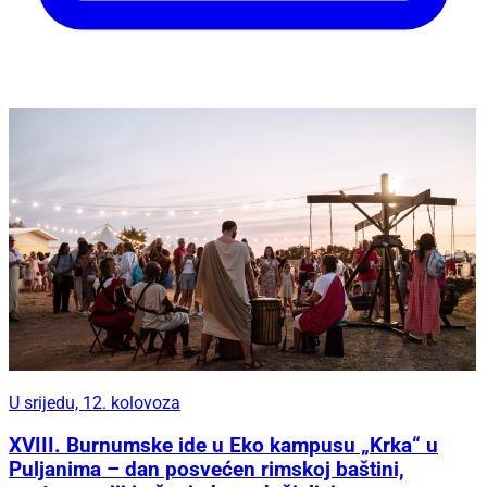
U srijedu, 12. kolovoza
XVIII. Burnumske ide u Eko kampusu „Krka“ u
Puljanima – dan posvećen rimskoj baštini,