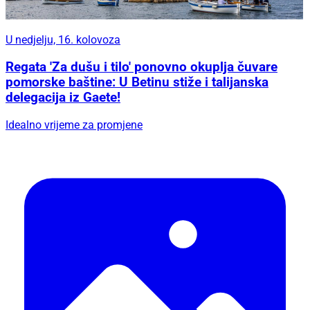
U nedjelju, 16. kolovoza
Regata 'Za dušu i tilo' ponovno okuplja čuvare
pomorske baštine: U Betinu stiže i talijanska
delegacija iz Gaete!
Idealno vrijeme za promjene