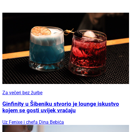
Za večeri bez žurbe
Ginfinity u Šibeniku stvorio je lounge iskustvo
kojem se gosti uvijek vraćaju
Uz Fenixe i chefa Dina Bebića