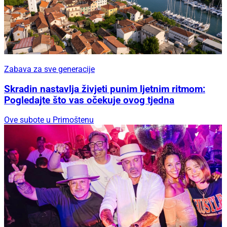
Zabava za sve generacije
Skradin nastavlja živjeti punim ljetnim ritmom:
Pogledajte što vas očekuje ovog tjedna
Ove subote u Primoštenu