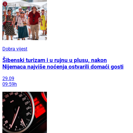
Dobra vijest
Šibenski turizam i u rujnu u plusu, nakon
Nijemaca najviše noćenja ostvarili domaći gosti
29.09
09:59h