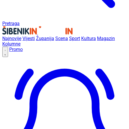
Pretraga
Najnovije
Vijesti
Županija
Scena
Sport
Kultura
Magazin
Kolumne
Promo