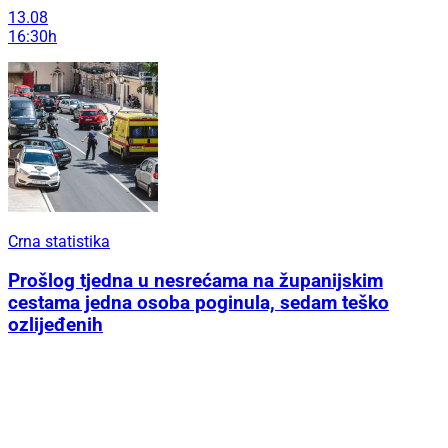
13.08
16:30h
Crna statistika
Prošlog tjedna u nesrećama na županijskim
cestama jedna osoba poginula, sedam teško
ozlijeđenih