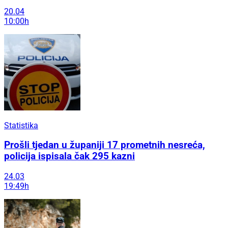
20.04
10:00h
Statistika
Prošli tjedan u županiji 17 prometnih nesreća,
policija ispisala čak 295 kazni
24.03
19:49h