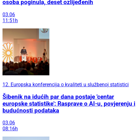
osoba poginula, deset ozlijeđenih
03.06
11:51h
12. Europska konferencija o kvaliteti u službenoj statistici
Šibenik na idućih par dana postaje 'centar
europske statistike': Rasprave o AI-u, povjerenju i
budućnosti podataka
03.06
08:16h