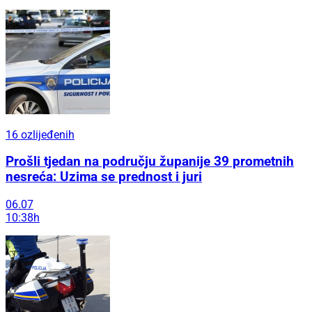
16 ozlijeđenih
Prošli tjedan na području županije 39 prometnih
nesreća: Uzima se prednost i juri
06.07
10:38h