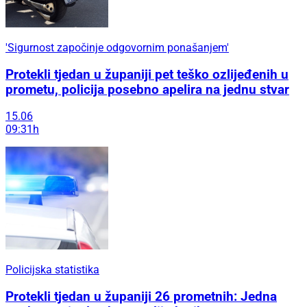
'Sigurnost započinje odgovornim ponašanjem'
Protekli tjedan u županiji pet teško ozlijeđenih u
prometu, policija posebno apelira na jednu stvar
15.06
09:31h
Policijska statistika
Protekli tjedan u županiji 26 prometnih: Jedna