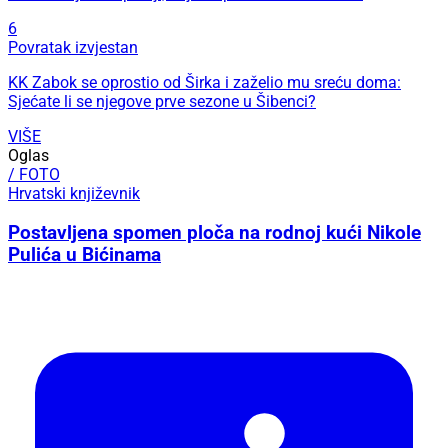
6
Povratak izvjestan
KK Zabok se oprostio od Širka i zaželio mu sreću doma:
Sjećate li se njegove prve sezone u Šibenci?
VIŠE
Oglas
/ FOTO
Hrvatski književnik
Postavljena spomen ploča na rodnoj kući Nikole
Pulića u Bićinama