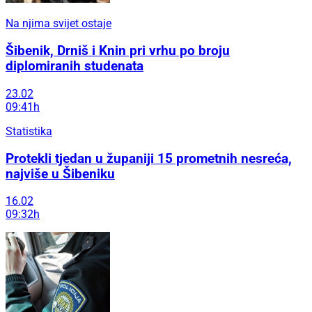
Na njima svijet ostaje
Šibenik, Drniš i Knin pri vrhu po broju
diplomiranih studenata
23.02
09:41h
Statistika
Protekli tjedan u županiji 15 prometnih nesreća,
najviše u Šibeniku
16.02
09:32h