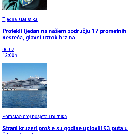
Tjedna statistika
Protekli tjedan na našem području 17 prometnih
nesreća, glavni uzrok brzina
06.02
12:00h
Porastao broj posjeta i putnika
Strani kruzeri prošle su godine uplovili 93 puta u