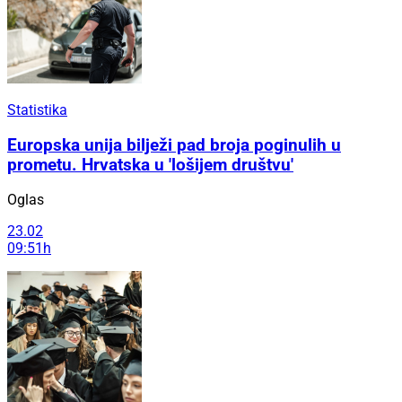
Statistika
Europska unija bilježi pad broja poginulih u
prometu. Hrvatska u 'lošijem društvu'
Oglas
23.02
09:51h