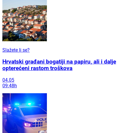
Slažete li se?
Hrvatski građani bogatiji na papiru, ali i dalje
opterećeni rastom troškova
04.05
09:48h