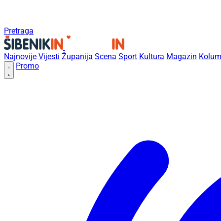
Pretraga
Najnovije
Vijesti
Županija
Scena
Sport
Kultura
Magazin
Kolum
Promo