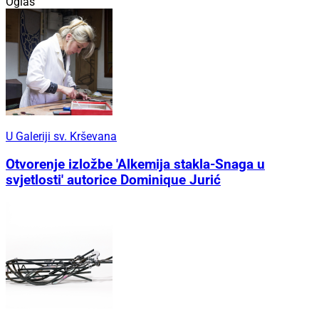
Oglas
U Galeriji sv. Krševana
Otvorenje izložbe 'Alkemija stakla-Snaga u
svjetlosti' autorice Dominique Jurić