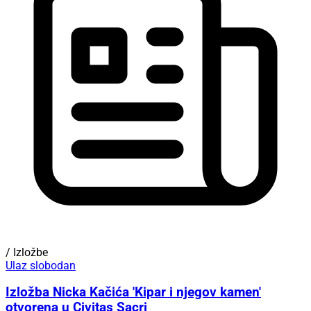
/ Izložbe
Ulaz slobodan
Izložba Nicka Kačića 'Kipar i njegov kamen'
otvorena u Civitas Sacri