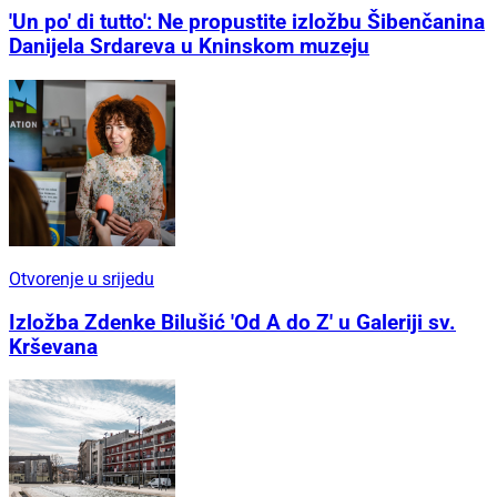
'Un po' di tutto': Ne propustite izložbu Šibenčanina
Danijela Srdareva u Kninskom muzeju
Otvorenje u srijedu
Izložba Zdenke Bilušić 'Od A do Z' u Galeriji sv.
Krševana