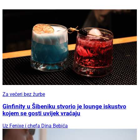
Za večeri bez žurbe
Ginfinity u Šibeniku stvorio je lounge iskustvo
kojem se gosti uvijek vraćaju
Uz Fenixe i chefa Dina Bebića