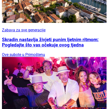
Zabava za sve generacije
Skradin nastavlja živjeti punim ljetnim ritmom:
Pogledajte što vas očekuje ovog tjedna
Ove subote u Primoštenu