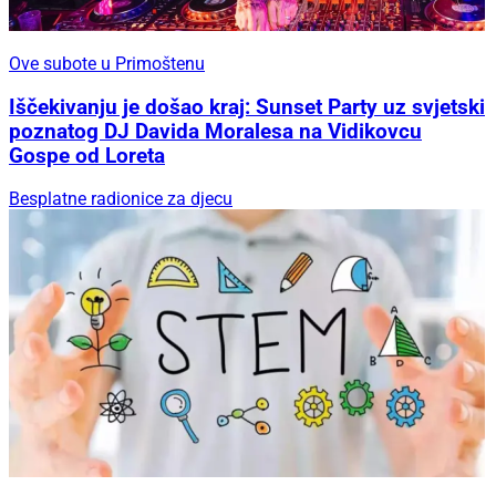
Ove subote u Primoštenu
Iščekivanju je došao kraj: Sunset Party uz svjetski
poznatog DJ Davida Moralesa na Vidikovcu
Gospe od Loreta
Besplatne radionice za djecu