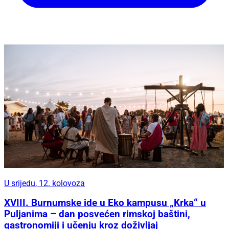
U srijedu, 12. kolovoza
XVIII. Burnumske ide u Eko kampusu „Krka“ u
Puljanima – dan posvećen rimskoj baštini,
gastronomiji i učenju kroz doživljaj