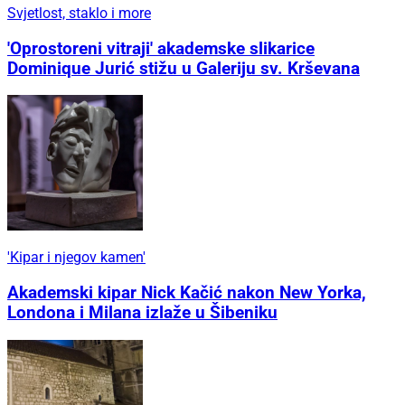
Svjetlost, staklo i more
'Oprostoreni vitraji' akademske slikarice
Dominique Jurić stižu u Galeriju sv. Krševana
'Kipar i njegov kamen'
Akademski kipar Nick Kačić nakon New Yorka,
Londona i Milana izlaže u Šibeniku