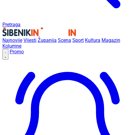
Pretraga
Najnovije
Vijesti
Županija
Scena
Sport
Kultura
Magazin
Kolumne
Promo