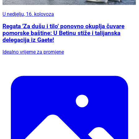
U nedjelju, 16. kolovoza
Regata 'Za dušu i tilo' ponovno okuplja čuvare
pomorske baštine: U Betinu stiže i talijanska
delegacija iz Gaete!
Idealno vrijeme za promjene