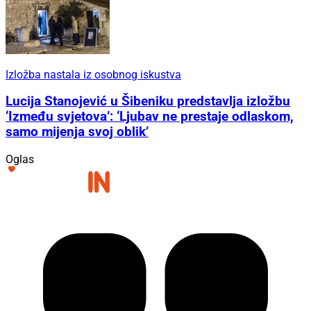
Izložba nastala iz osobnog iskustva
Lucija Stanojević u Šibeniku predstavlja izložbu
‘Između svjetova’: ‘Ljubav ne prestaje odlaskom,
samo mijenja svoj oblik’
Oglas