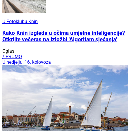
U Fotoklubu Knin
Kako Knin izgleda u očima umjetne inteligencije?
Otkrijte večeras na izložbi 'Algoritam sjećanja'
Oglas
/ PROMO
U nedjelju, 16. kolovoza