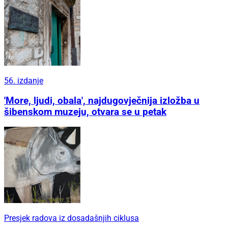
56. izdanje
'More, ljudi, obala', najdugovječnija izložba u
šibenskom muzeju, otvara se u petak
Presjek radova iz dosadašnjih ciklusa