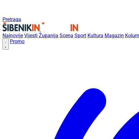
Pretraga
Najnovije
Vijesti
Županija
Scena
Sport
Kultura
Magazin
Kolum
Promo