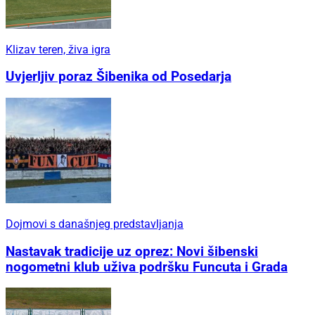
Klizav teren, živa igra
Uvjerljiv poraz Šibenika od Posedarja
Dojmovi s današnjeg predstavljanja
Nastavak tradicije uz oprez: Novi šibenski
nogometni klub uživa podršku Funcuta i Grada