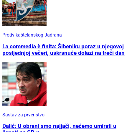
Protiv kaštelanskog Jadrana
La commedia è finita: Šibeniku poraz u njegovoj
posljednjoj večeri, uskrsnuće dolazi na treći dan
Sastav za prvenstvo
Dalić: U obrani smo najjači, nećemo umirati u