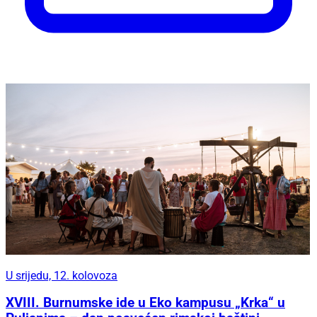
U srijedu, 12. kolovoza
XVIII. Burnumske ide u Eko kampusu „Krka“ u