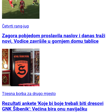
Četvrti rang-jug
Zagora pobjedom proslavila naslov i danas traži
novi, Vodice završile u gornjem domu tablice
Tijesna borba za drugo mjesto
Rezultati ankete 'Koje bi boje trebali biti dresovi
GNK Šibenik': Većina bira onu navijačku