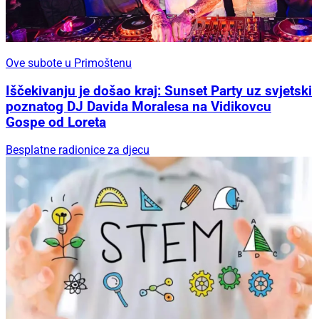
Ove subote u Primoštenu
Iščekivanju je došao kraj: Sunset Party uz svjetski
poznatog DJ Davida Moralesa na Vidikovcu
Gospe od Loreta
Besplatne radionice za djecu