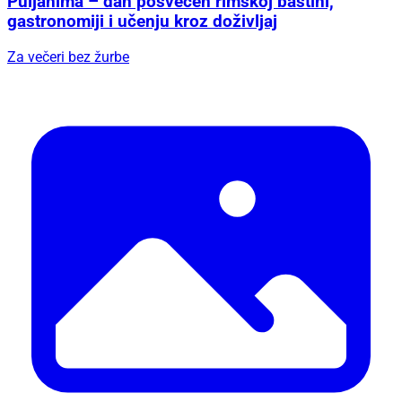
Puljanima – dan posvećen rimskoj baštini,
gastronomiji i učenju kroz doživljaj
Za večeri bez žurbe