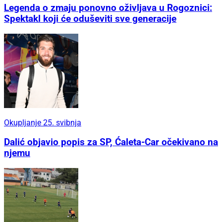
Legenda o zmaju ponovno oživljava u Rogoznici:
Spektakl koji će oduševiti sve generacije
Okupljanje 25. svibnja
Dalić objavio popis za SP, Ćaleta-Car očekivano na
njemu