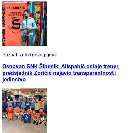
Poznat izgled novog grba
Osnovan GNK Šibenik: Alispahić ostaje trener,
predsjednik Zoričić najavio transparentnost i
jedinstvo