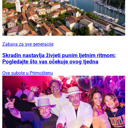
Zabava za sve generacije
Skradin nastavlja živjeti punim ljetnim ritmom:
Pogledajte što vas očekuje ovog tjedna
Ove subote u Primoštenu