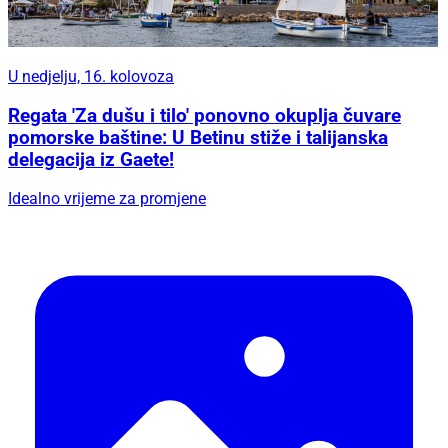
U nedjelju, 16. kolovoza
Regata 'Za dušu i tilo' ponovno okuplja čuvare
pomorske baštine: U Betinu stiže i talijanska
delegacija iz Gaete!
Idealno vrijeme za promjene