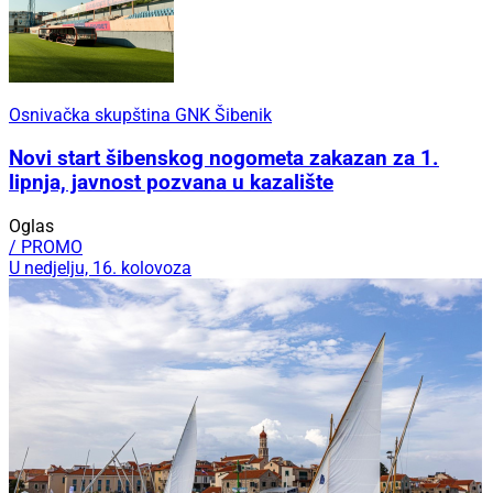
Osnivačka skupština GNK Šibenik
Novi start šibenskog nogometa zakazan za 1.
lipnja, javnost pozvana u kazalište
Oglas
/ PROMO
U nedjelju, 16. kolovoza