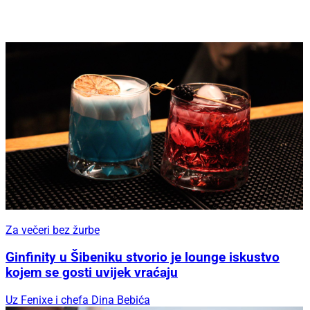
Za večeri bez žurbe
Ginfinity u Šibeniku stvorio je lounge iskustvo
kojem se gosti uvijek vraćaju
Uz Fenixe i chefa Dina Bebića