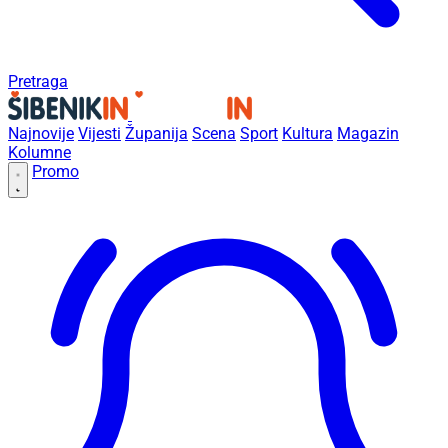
Pretraga
Najnovije
Vijesti
Županija
Scena
Sport
Kultura
Magazin
Kolumne
Promo