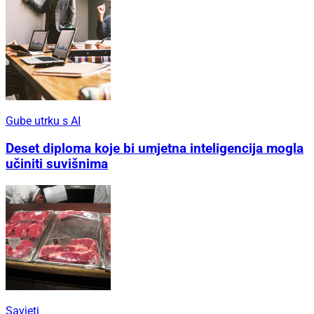
Gube utrku s AI
Deset diploma koje bi umjetna inteligencija mogla
učiniti suvišnima
Savjeti