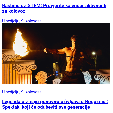
Rastimo uz STEM: Provjerite kalendar aktivnosti
za kolovoz
U nedjelju, 9. kolovoza
U nedjelju, 9. kolovoza
Legenda o zmaju ponovno oživljava u Rogoznici:
Spektakl koji će oduševiti sve generacije