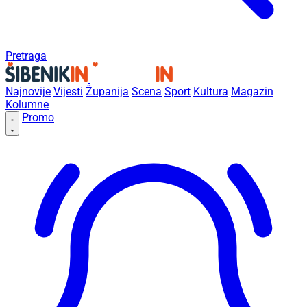
Pretraga
Najnovije
Vijesti
Županija
Scena
Sport
Kultura
Magazin
Kolumne
Promo