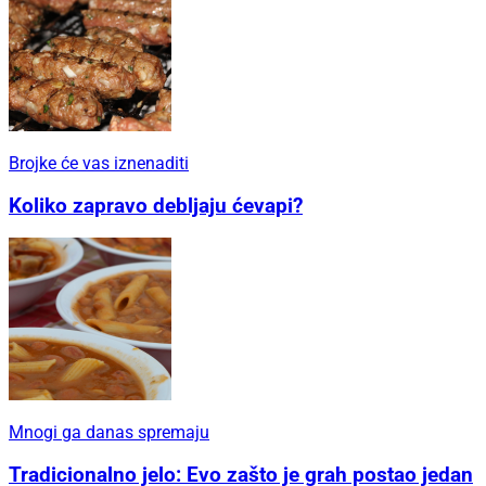
Brojke će vas iznenaditi
Koliko zapravo debljaju ćevapi?
Mnogi ga danas spremaju
Tradicionalno jelo: Evo zašto je grah postao jedan