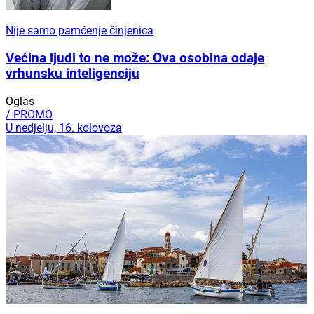
Nije samo pamćenje činjenica
Većina ljudi to ne može: Ova osobina odaje
vrhunsku inteligenciju
Oglas
/ PROMO
U nedjelju, 16. kolovoza