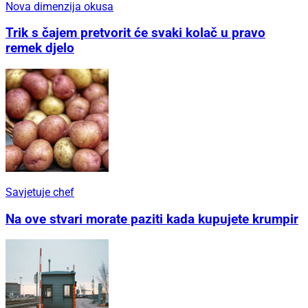
Nova dimenzija okusa
Trik s čajem pretvorit će svaki kolač u pravo
remek djelo
Savjetuje chef
Na ove stvari morate paziti kada kupujete krumpir