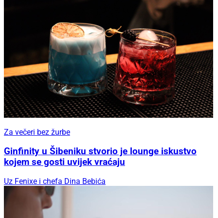
Za večeri bez žurbe
Ginfinity u Šibeniku stvorio je lounge iskustvo
kojem se gosti uvijek vraćaju
Uz Fenixe i chefa Dina Bebića