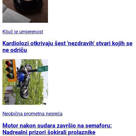
Ključ je umjerenost
Kardiolozi otkrivaju šest 'nezdravih' stvari kojih se
ne odriču
Neobična prometna nesreća
Motor nakon sudara završio na semaforu:
Nadrealni prizori šokirali prolaznike