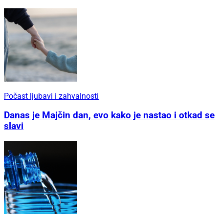
Počast ljubavi i zahvalnosti
Danas je Majčin dan, evo kako je nastao i otkad se
slavi