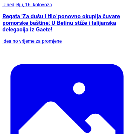
U nedjelju, 16. kolovoza
Regata 'Za dušu i tilo' ponovno okuplja čuvare
pomorske baštine: U Betinu stiže i talijanska
delegacija iz Gaete!
Idealno vrijeme za promjene