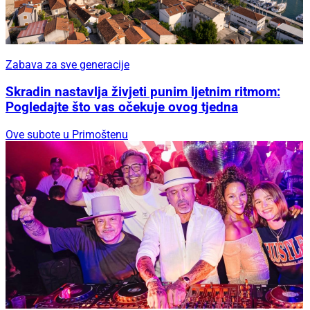
Zabava za sve generacije
Skradin nastavlja živjeti punim ljetnim ritmom:
Pogledajte što vas očekuje ovog tjedna
Ove subote u Primoštenu