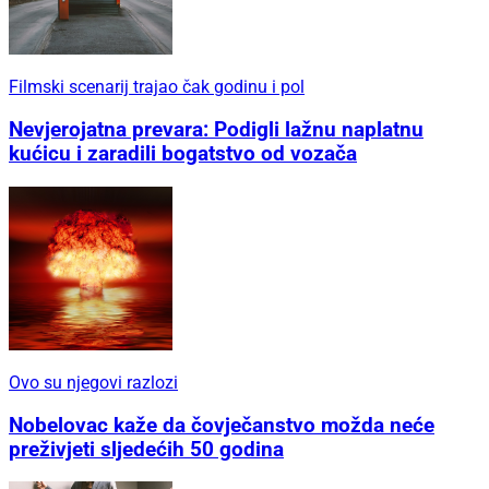
Filmski scenarij trajao čak godinu i pol
Nevjerojatna prevara: Podigli lažnu naplatnu
kućicu i zaradili bogatstvo od vozača
Ovo su njegovi razlozi
Nobelovac kaže da čovječanstvo možda neće
preživjeti sljedećih 50 godina