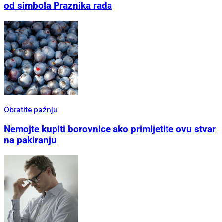
od simbola Praznika rada
Obratite pažnju
Nemojte kupiti borovnice ako primijetite ovu stvar
na pakiranju