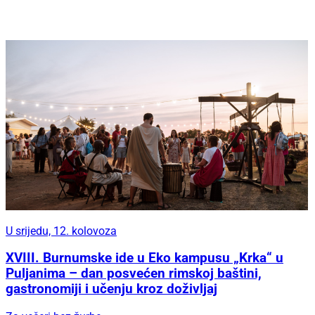
U srijedu, 12. kolovoza
XVIII. Burnumske ide u Eko kampusu „Krka“ u
Puljanima – dan posvećen rimskoj baštini,
gastronomiji i učenju kroz doživljaj