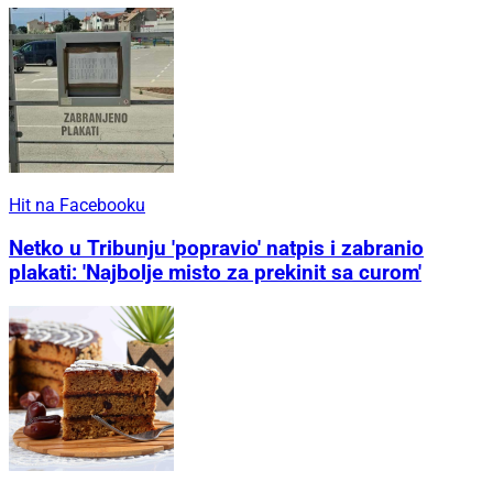
Hit na Facebooku
Netko u Tribunju 'popravio' natpis i zabranio
plakati: 'Najbolje misto za prekinit sa curom'