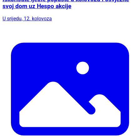
svoj dom uz Hespo akcije
U srijedu, 12. kolovoza