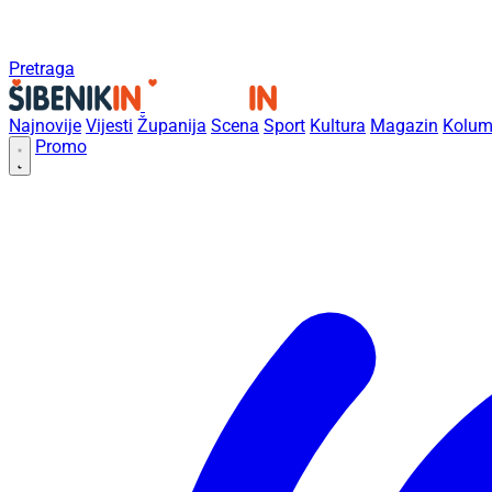
Pretraga
Najnovije
Vijesti
Županija
Scena
Sport
Kultura
Magazin
Kolum
Promo