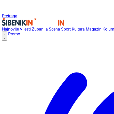
Pretraga
Najnovije
Vijesti
Županija
Scena
Sport
Kultura
Magazin
Kolum
Promo