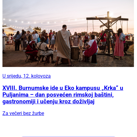
U srijedu, 12. kolovoza
XVIII. Burnumske ide u Eko kampusu „Krka“ u
Puljanima – dan posvećen rimskoj baštini,
gastronomiji i učenju kroz doživljaj
Za večeri bez žurbe