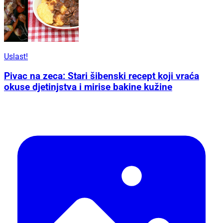
Uslast!
Pivac na zeca: Stari šibenski recept koji vraća
okuse djetinjstva i mirise bakine kužine