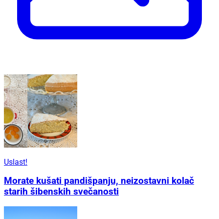
Uslast!
Morate kušati pandišpanju, neizostavni kolač
starih šibenskih svečanosti