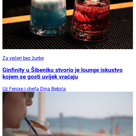
Za večeri bez žurbe
Ginfinity u Šibeniku stvorio je lounge iskustvo
kojem se gosti uvijek vraćaju
Uz Fenixe i chefa Dina Bebića