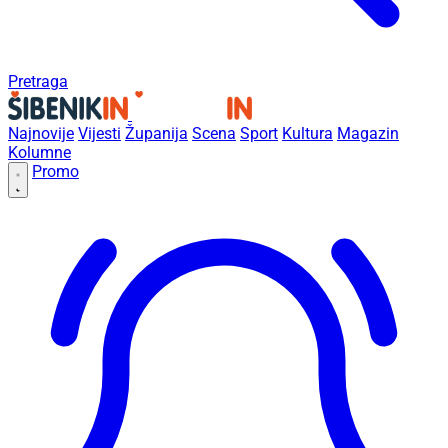
Pretraga
Najnovije
Vijesti
Županija
Scena
Sport
Kultura
Magazin
Kolumne
Promo