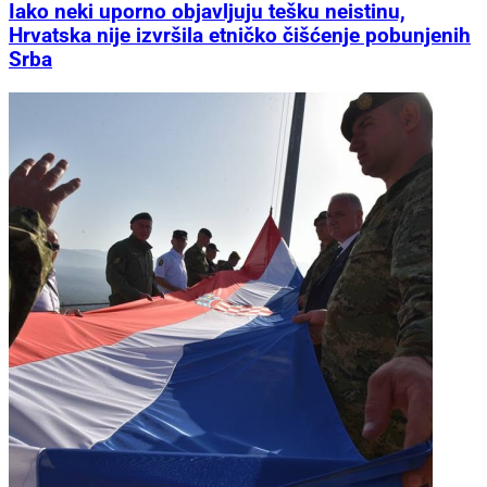
Iako neki uporno objavljuju tešku neistinu,
Hrvatska nije izvršila etničko čišćenje pobunjenih
Srba