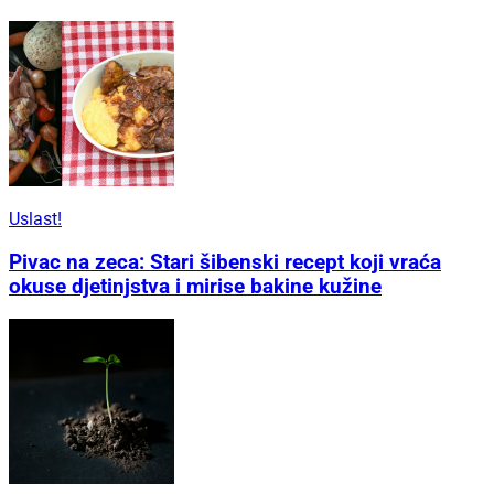
Uslast!
Pivac na zeca: Stari šibenski recept koji vraća
okuse djetinjstva i mirise bakine kužine