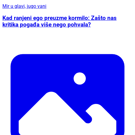
Mir u glavi, jugo vani
Kad ranjeni ego preuzme kormilo: Zašto nas
kritika pogađa više nego pohvala?