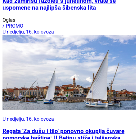
Kad zamirišu fažoleti s junetinom, vrate se
uspomene na najlipša šibenska lita
Oglas
/ PROMO
U nedjelju, 16. kolovoza
U nedjelju, 16. kolovoza
Regata 'Za dušu i tilo' ponovno okuplja čuvare
pomorske baštine: U Betinu stiže i talijanska