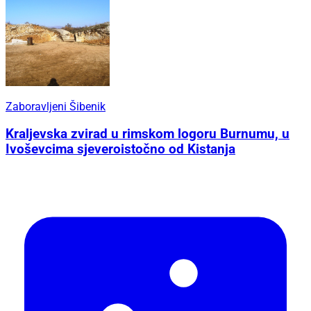
Zaboravljeni Šibenik
Kraljevska zvirad u rimskom logoru Burnumu, u
Ivoševcima sjeveroistočno od Kistanja