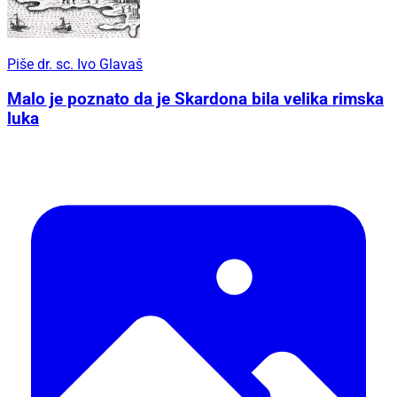
Piše dr. sc. Ivo Glavaš
Malo je poznato da je Skardona bila velika rimska
luka