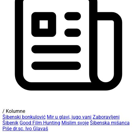
/ Kolumne
Šibenski bonkulović
Mir u glavi, jugo vani
Zaboravljeni
Šibenik
Good Film Hunting
Mislim svoje
Šibenska mišanca
Piše dr.sc. Ivo Glavaš