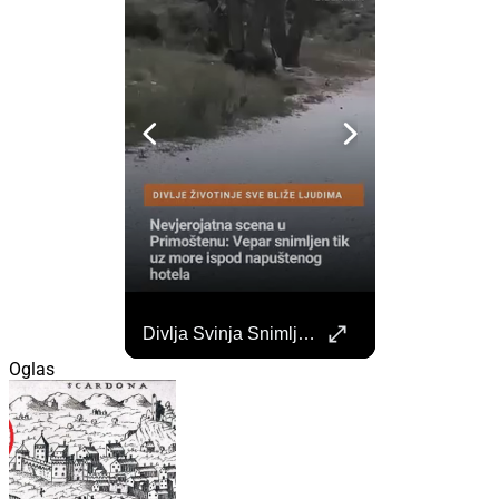
Započela Izgradnja Punionica Na Šibenskom Autobusnom Kolodvoru. Četiri Perona Zatvorena
Divlja Svinja Snimljena Uz More U Primoštenu
Započeli su radovi na izgradnji punionica na šibenskom Autobusnom kolodvoru za nove elektricne autobuse koji uskoro dolaze na šibenske ceste. https://sibenik.in/sibenik/zapocela-izgradnja-punionica-na-sibenskom-autobusnom-kolodvoru-cetiri-perona-zatvorena/
Oglas