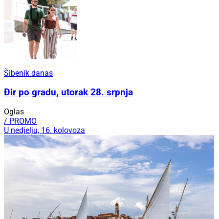
Šibenik danas
Đir po gradu, utorak 28. srpnja
Oglas
/ PROMO
U nedjelju, 16. kolovoza