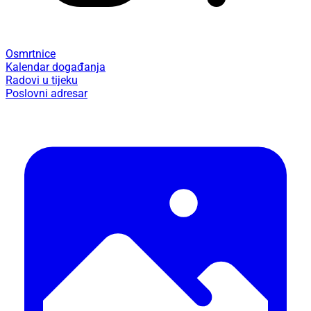
Osmrtnice
Kalendar događanja
Radovi u tijeku
Poslovni adresar