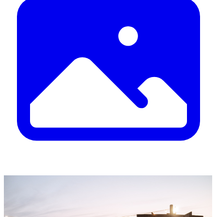
Idealno vrijeme za promjene
Iskoristite ljetne popuste u kolovozu i osvježite
svoj dom uz Hespo akcije
U srijedu, 12. kolovoza