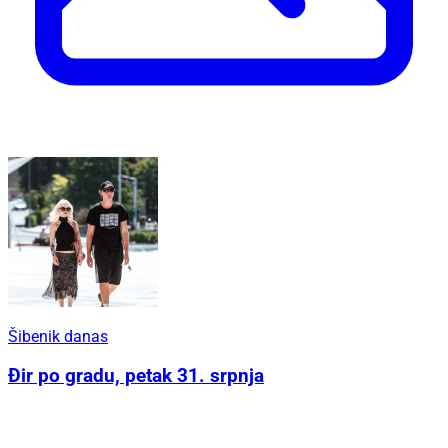
Šibenik danas
Đir po gradu, petak 31. srpnja