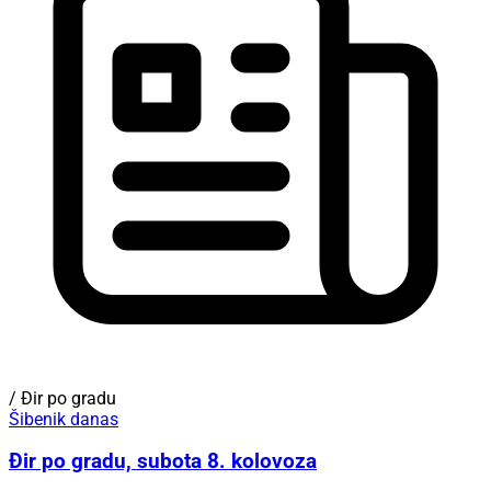
/ Đir po gradu
Šibenik danas
Đir po gradu, subota 8. kolovoza