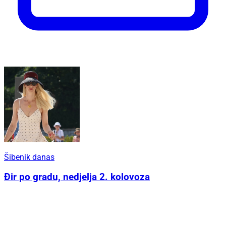
Šibenik danas
Đir po gradu, nedjelja 2. kolovoza