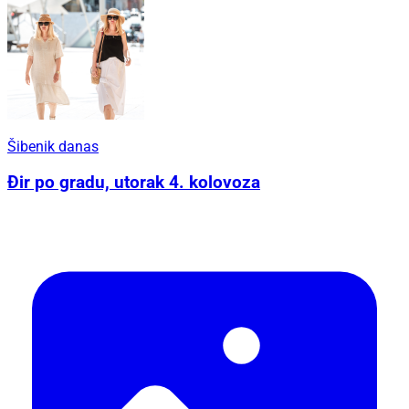
Šibenik danas
Đir po gradu, utorak 4. kolovoza