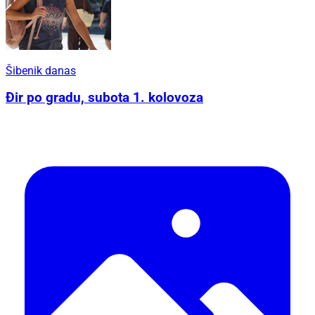
Šibenik danas
Đir po gradu, subota 1. kolovoza