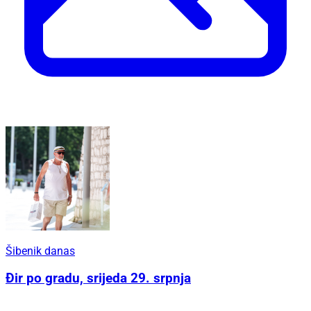
Šibenik danas
Đir po gradu, srijeda 29. srpnja