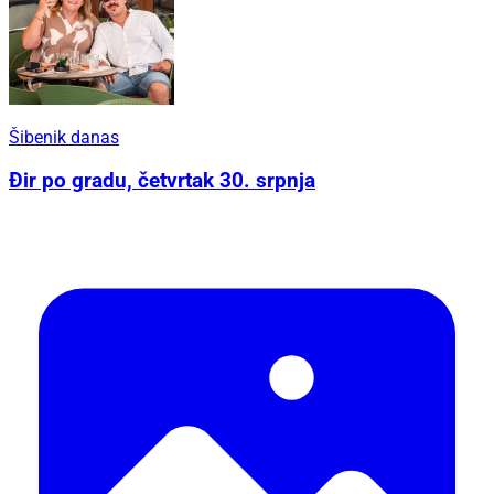
Šibenik danas
Đir po gradu, četvrtak 30. srpnja