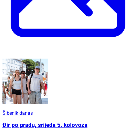
Šibenik danas
Đir po gradu, srijeda 5. kolovoza