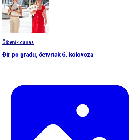
Šibenik danas
Đir po gradu, četvrtak 6. kolovoza