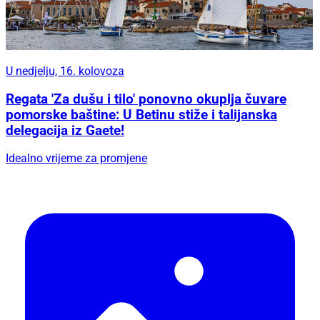
U nedjelju, 16. kolovoza
Regata 'Za dušu i tilo' ponovno okuplja čuvare
pomorske baštine: U Betinu stiže i talijanska
delegacija iz Gaete!
Idealno vrijeme za promjene