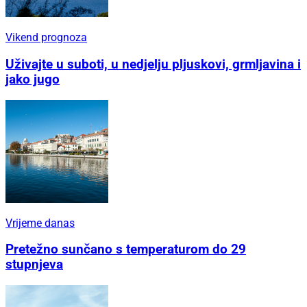
Vikend prognoza
Uživajte u suboti, u nedjelju pljuskovi, grmljavina i
jako jugo
Vrijeme danas
Pretežno sunčano s temperaturom do 29
stupnjeva