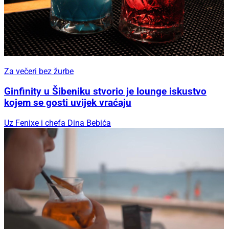
Za večeri bez žurbe
Ginfinity u Šibeniku stvorio je lounge iskustvo
kojem se gosti uvijek vraćaju
Uz Fenixe i chefa Dina Bebića