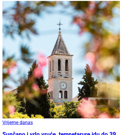
Vrijeme danas
Sunčano i vrlo vruće, tempetarure idu do 39