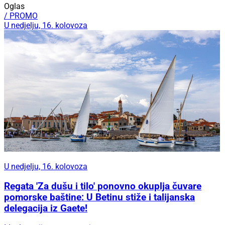
Oglas
/ PROMO
U nedjelju, 16. kolovoza
U nedjelju, 16. kolovoza
Regata 'Za dušu i tilo' ponovno okuplja čuvare
pomorske baštine: U Betinu stiže i talijanska
delegacija iz Gaete!