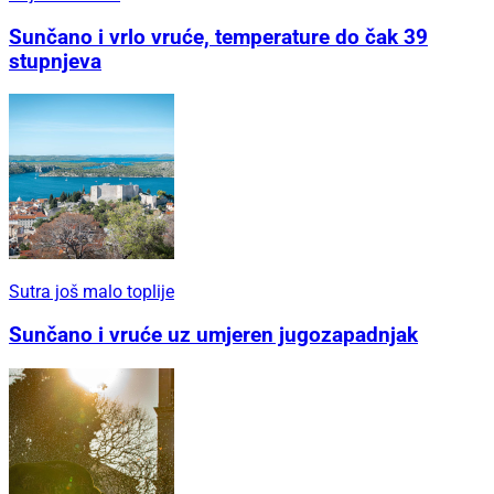
Sunčano i vrlo vruće, temperature do čak 39
stupnjeva
Sutra još malo toplije
Sunčano i vruće uz umjeren jugozapadnjak