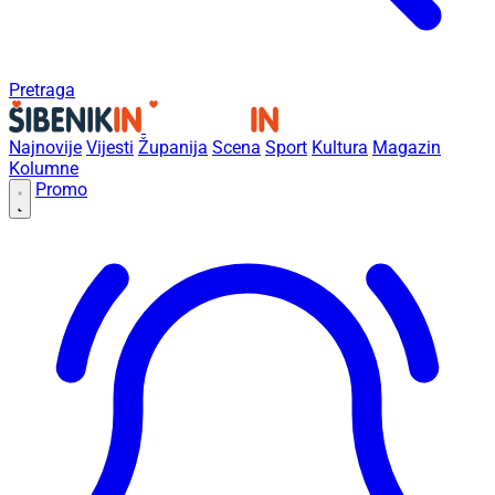
Pretraga
Najnovije
Vijesti
Županija
Scena
Sport
Kultura
Magazin
Kolumne
Promo