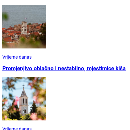
Vrijeme danas
Promjenjivo oblačno i nestabilno, mjestimice kiša
Vrijeme danas