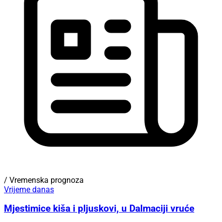
/ Vremenska prognoza
Vrijeme danas
Mjestimice kiša i pljuskovi, u Dalmaciji vruće