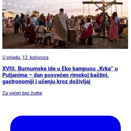
U srijedu, 12. kolovoza
XVIII. Burnumske ide u Eko kampusu „Krka“ u
Puljanima – dan posvećen rimskoj baštini,
gastronomiji i učenju kroz doživljaj
Za večeri bez žurbe