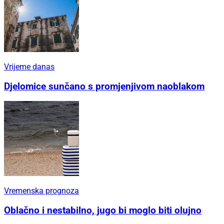
Vrijeme danas
Djelomice sunčano s promjenjivom naoblakom
Vremenska prognoza
Oblačno i nestabilno, jugo bi moglo biti olujno