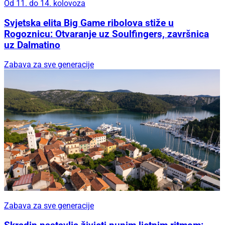
Od 11. do 14. kolovoza
Svjetska elita Big Game ribolova stiže u
Rogoznicu: Otvaranje uz Soulfingers, završnica
uz Dalmatino
Zabava za sve generacije
Zabava za sve generacije