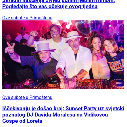
Skradin nastavlja živjeti punim ljetnim ritmom:
Pogledajte što vas očekuje ovog tjedna
Ove subote u Primoštenu
Ove subote u Primoštenu
Iščekivanju je došao kraj: Sunset Party uz svjetski
poznatog DJ Davida Moralesa na Vidikovcu
Gospe od Loreta