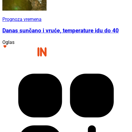
Prognoza vremena
Danas sunčano i vruće, temperature idu do 40
Oglas