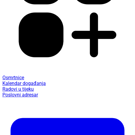
Osmrtnice
Kalendar događanja
Radovi u tijeku
Poslovni adresar