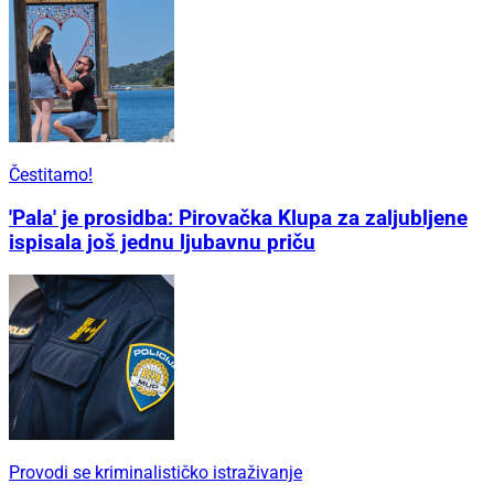
Čestitamo!
'Pala' je prosidba: Pirovačka Klupa za zaljubljene
ispisala još jednu ljubavnu priču
Provodi se kriminalističko istraživanje