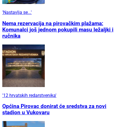
'Nastavlja se...'
Nema rezervacija na pirovačkim plažama:
Komunalci još jednom pokupili masu ležaljki i
ručnika
'12 hrvatskih redarstvenika'
Općina Pirovac donirat će sredstva za novi
stadion u Vukovaru