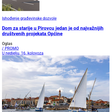
Ishođenje građevinske dozvole
Dom za starije u Pirovcu jedan je od najvažnijih
društvenih projekata Općine
Oglas
/ PROMO
U nedjelju, 16. kolovoza