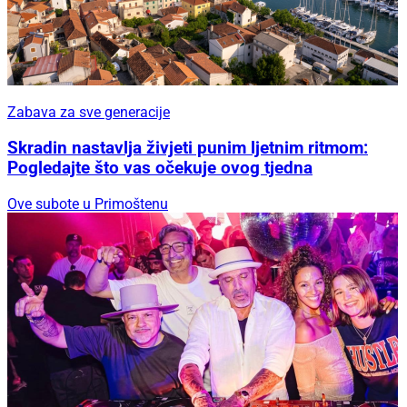
Zabava za sve generacije
Skradin nastavlja živjeti punim ljetnim ritmom:
Pogledajte što vas očekuje ovog tjedna
Ove subote u Primoštenu