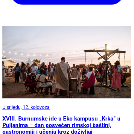
U srijedu, 12. kolovoza
XVIII. Burnumske ide u Eko kampusu „Krka“ u
Puljanima – dan posvećen rimskoj baštini,
gastronomiji i učenju kroz doživljaj