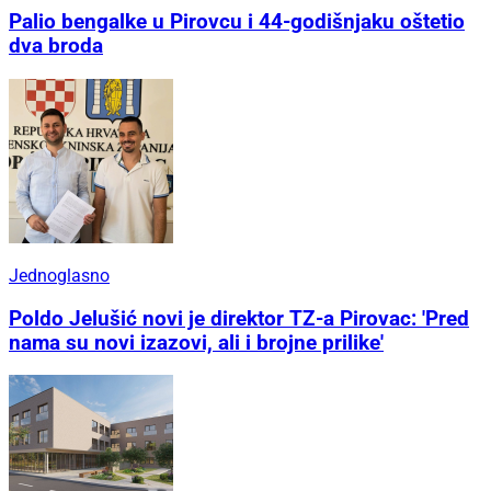
Palio bengalke u Pirovcu i 44-godišnjaku oštetio
dva broda
Jednoglasno
Poldo Jelušić novi je direktor TZ-a Pirovac: 'Pred
nama su novi izazovi, ali i brojne prilike'