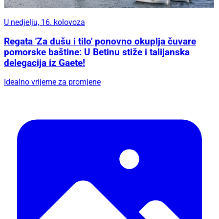
U nedjelju, 16. kolovoza
Regata 'Za dušu i tilo' ponovno okuplja čuvare
pomorske baštine: U Betinu stiže i talijanska
delegacija iz Gaete!
Idealno vrijeme za promjene