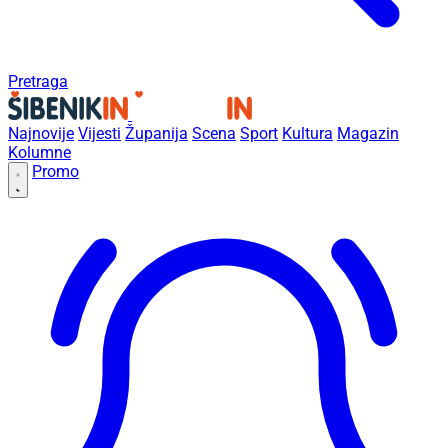
Pretraga
Najnovije
Vijesti
Županija
Scena
Sport
Kultura
Magazin
Kolumne
Promo