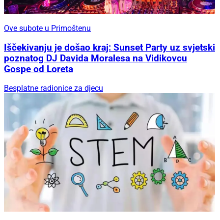
Ove subote u Primoštenu
Iščekivanju je došao kraj: Sunset Party uz svjetski
poznatog DJ Davida Moralesa na Vidikovcu
Gospe od Loreta
Besplatne radionice za djecu