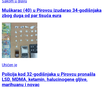
Šakom u glavu
Muškarac (40) u Pirovcu izudarao 34-godišnjaka
zbog duga od par tisuća eura
Uhićen je
Policija kod 32-godišnjaka u Pirovcu pronašla
LSD, MDMA, ketamin, halucinogene gljive,
marihuanu i novac