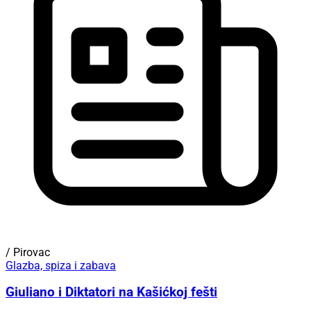
/ Pirovac
Glazba, spiza i zabava
Giuliano i Diktatori na Kašićkoj fešti