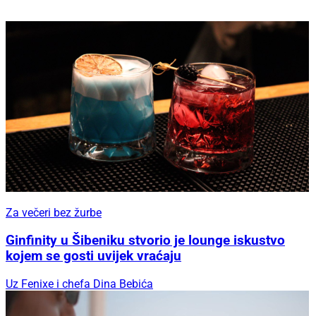
Za večeri bez žurbe
Ginfinity u Šibeniku stvorio je lounge iskustvo
kojem se gosti uvijek vraćaju
Uz Fenixe i chefa Dina Bebića