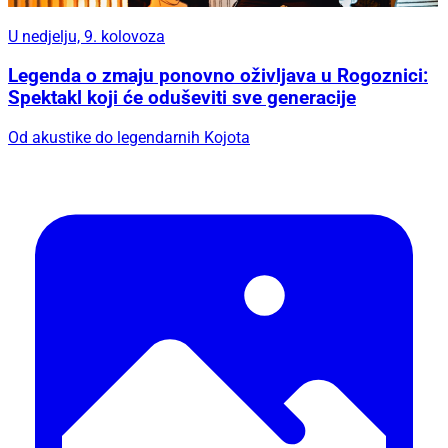
U nedjelju, 9. kolovoza
Legenda o zmaju ponovno oživljava u Rogoznici:
Spektakl koji će oduševiti sve generacije
Od akustike do legendarnih Kojota