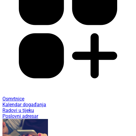
Osmrtnice
Kalendar događanja
Radovi u tijeku
Poslovni adresar