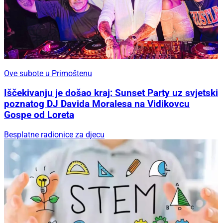
Ove subote u Primoštenu
Iščekivanju je došao kraj: Sunset Party uz svjetski
poznatog DJ Davida Moralesa na Vidikovcu
Gospe od Loreta
Besplatne radionice za djecu