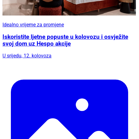
Idealno vrijeme za promjene
Iskoristite ljetne popuste u kolovozu i osvježite
svoj dom uz Hespo akcije
U srijedu, 12. kolovoza