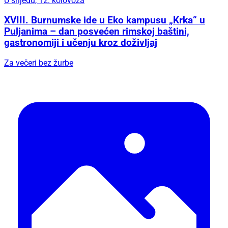
U srijedu, 12. kolovoza
XVIII. Burnumske ide u Eko kampusu „Krka“ u
Puljanima – dan posvećen rimskoj baštini,
gastronomiji i učenju kroz doživljaj
Za večeri bez žurbe