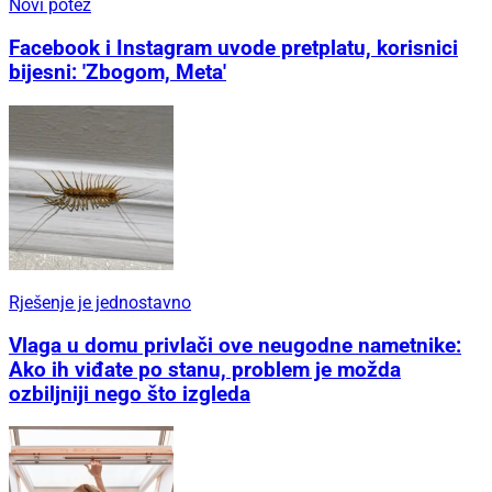
Novi potez
Facebook i Instagram uvode pretplatu, korisnici
bijesni: 'Zbogom, Meta'
Rješenje je jednostavno
Vlaga u domu privlači ove neugodne nametnike:
Ako ih viđate po stanu, problem je možda
ozbiljniji nego što izgleda