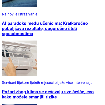
Najnovije istraživanje
AI paradoks među učenicima: Kratkoročno
poboljšava rezultate, dugoročno šteti
sposobnostima
Serviseri tijekom ljetnih mjeseci bilježe više intervencija
Požari zbog klima se dešavaju sve češće, evo
kako možete smanjiti rizike