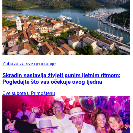
Zabava za sve generacije
Skradin nastavlja živjeti punim ljetnim ritmom:
Pogledajte što vas očekuje ovog tjedna
Ove subote u Primoštenu