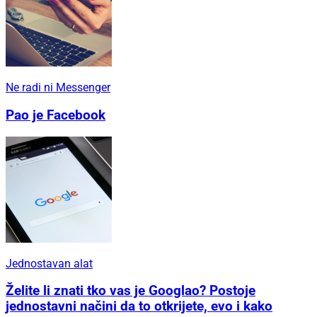
Ne radi ni Messenger
Pao je Facebook
Jednostavan alat
Želite li znati tko vas je Googlao? Postoje
jednostavni načini da to otkrijete, evo i kako