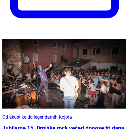
Od akustike do legendarnih Kojota
Jubilarne 15. Drniške rock večeri donose tri dana