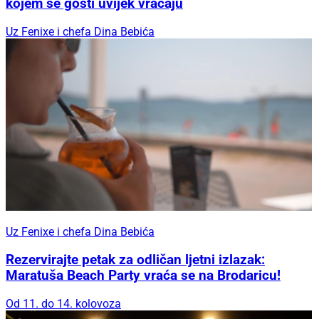
kojem se gosti uvijek vraćaju
Uz Fenixe i chefa Dina Bebića
Uz Fenixe i chefa Dina Bebića
Rezervirajte petak za odličan ljetni izlazak:
Maratuša Beach Party vraća se na Brodaricu!
Od 11. do 14. kolovoza