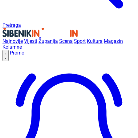
Pretraga
Najnovije
Vijesti
Županija
Scena
Sport
Kultura
Magazin
Kolumne
Promo