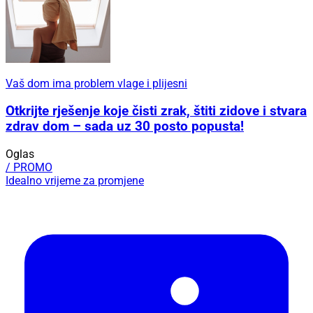
Vaš dom ima problem vlage i plijesni
Otkrijte rješenje koje čisti zrak, štiti zidove i stvara
zdrav dom – sada uz 30 posto popusta!
Oglas
/ PROMO
Idealno vrijeme za promjene