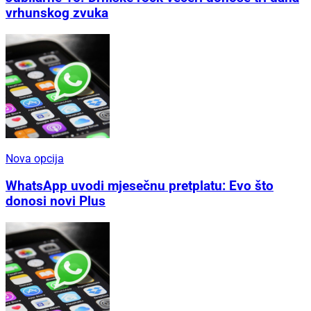
vrhunskog zvuka
Nova opcija
WhatsApp uvodi mjesečnu pretplatu: Evo što
donosi novi Plus