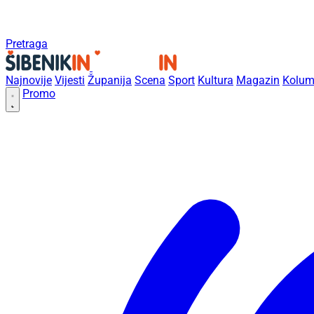
Pretraga
Najnovije
Vijesti
Županija
Scena
Sport
Kultura
Magazin
Kolum
Promo