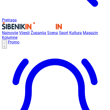
Pretraga
Najnovije
Vijesti
Županija
Scena
Sport
Kultura
Magazin
Kolumne
Promo