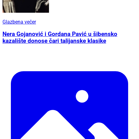
Glazbena večer
Nera Gojanović i Gordana Pavić u šibensko
kazalište donose čari talijanske klasike