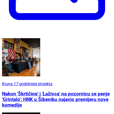
Kruna 17-godišnjeg projekta
Nakon 'Škrtičine' i 'Laživca' na pozornicu se penje
'Grintalo': HNK u Šibeniku najavio premijeru nove
komedije