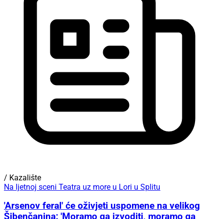
/ Kazalište
Na ljetnoj sceni Teatra uz more u Lori u Splitu
'Arsenov feral' će oživjeti uspomene na velikog
Šibenčanina: 'Moramo ga izvoditi, moramo ga