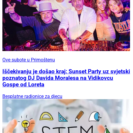
Ove subote u Primoštenu
Iščekivanju je došao kraj: Sunset Party uz svjetski
poznatog DJ Davida Moralesa na Vidikovcu
Gospe od Loreta
Besplatne radionice za djecu