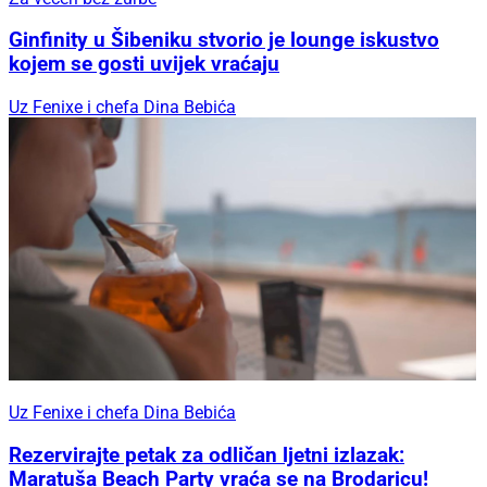
Ginfinity u Šibeniku stvorio je lounge iskustvo
kojem se gosti uvijek vraćaju
Uz Fenixe i chefa Dina Bebića
Uz Fenixe i chefa Dina Bebića
Rezervirajte petak za odličan ljetni izlazak:
Maratuša Beach Party vraća se na Brodaricu!