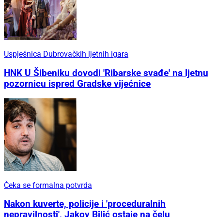
Uspješnica Dubrovačkih ljetnih igara
HNK U Šibeniku dovodi 'Ribarske svađe' na ljetnu
pozornicu ispred Gradske vijećnice
Čeka se formalna potvrda
Nakon kuverte, policije i 'proceduralnih
nepravilnosti', Jakov Bilić ostaje na čelu