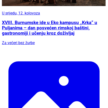
U srijedu, 12. kolovoza
XVIII. Burnumske ide u Eko kampusu „Krka“ u
Puljanima – dan posvećen rimskoj baštini,
gastronomiji i učenju kroz doživljaj
Za večeri bez žurbe