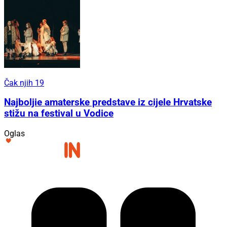
Čak njih 19
Najboljie amaterske predstave iz cijele Hrvatske
stižu na festival u Vodice
Oglas