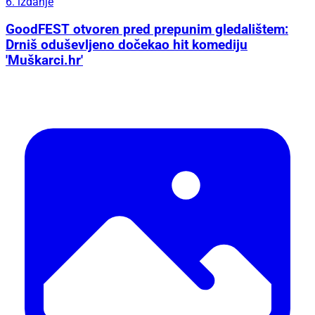
6. izdanje
GoodFEST otvoren pred prepunim gledalištem:
Drniš oduševljeno dočekao hit komediju
'Muškarci.hr'