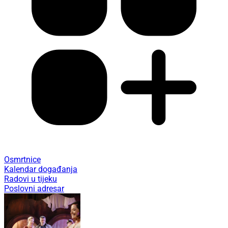
Osmrtnice
Kalendar događanja
Radovi u tijeku
Poslovni adresar