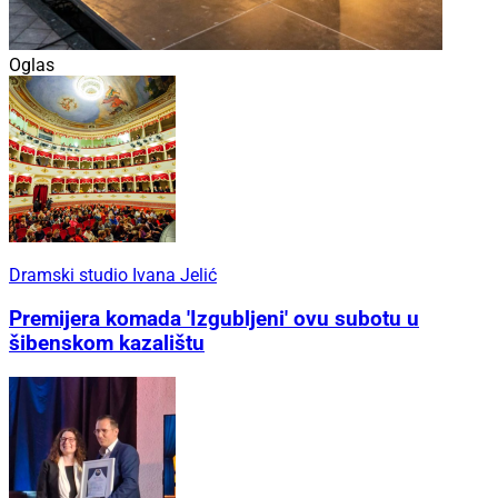
Oglas
Dramski studio Ivana Jelić
Premijera komada 'Izgubljeni' ovu subotu u
šibenskom kazalištu