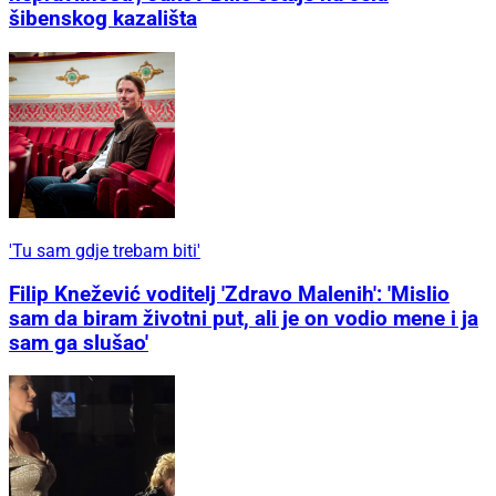
šibenskog kazališta
'Tu sam gdje trebam biti'
Filip Knežević voditelj 'Zdravo Malenih': 'Mislio
sam da biram životni put, ali je on vodio mene i ja
sam ga slušao'