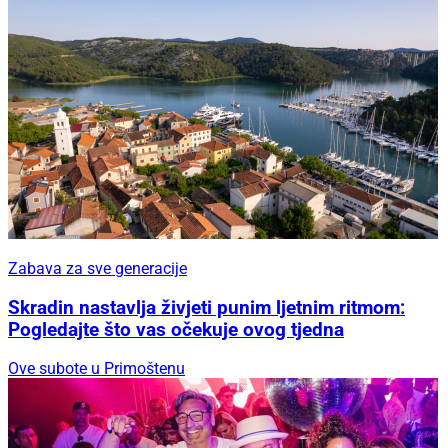
Zabava za sve generacije
Skradin nastavlja živjeti punim ljetnim ritmom:
Pogledajte što vas očekuje ovog tjedna
Ove subote u Primoštenu