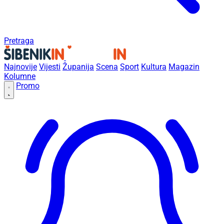
Pretraga
Najnovije
Vijesti
Županija
Scena
Sport
Kultura
Magazin
Kolumne
Promo