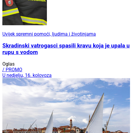
Uvijek spremni pomoći, ljudima i životinjama
Skradinski vatrogasci spasili kravu koja je upala u
rupu s vodom
Oglas
/ PROMO
U nedjelju, 16. kolovoza