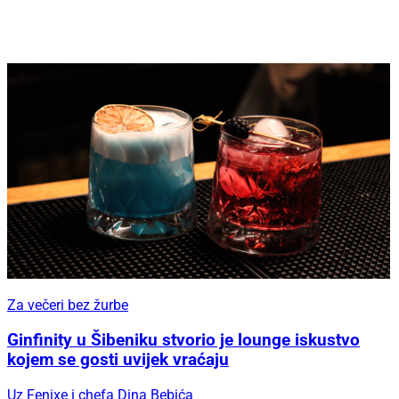
Za večeri bez žurbe
Ginfinity u Šibeniku stvorio je lounge iskustvo
kojem se gosti uvijek vraćaju
Uz Fenixe i chefa Dina Bebića