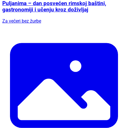
Puljanima – dan posvećen rimskoj baštini,
gastronomiji i učenju kroz doživljaj
Za večeri bez žurbe