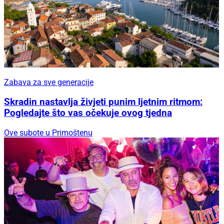
Zabava za sve generacije
Skradin nastavlja živjeti punim ljetnim ritmom:
Pogledajte što vas očekuje ovog tjedna
Ove subote u Primoštenu