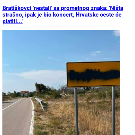
Bratiškovci 'nestali' sa prometnog znaka: 'Ništa
strašno, ipak je bio koncert, Hrvatske ceste će
platiti...'