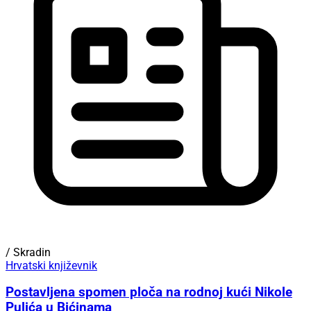
/ Skradin
Hrvatski književnik
Postavljena spomen ploča na rodnoj kući Nikole
Pulića u Bićinama