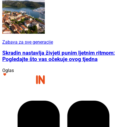
Zabava za sve generacije
Skradin nastavlja živjeti punim ljetnim ritmom:
Pogledajte što vas očekuje ovog tjedna
Oglas