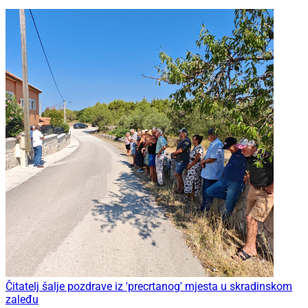
Čitatelj šalje pozdrave iz 'precrtanog' mjesta u skradinskom
zaleđu