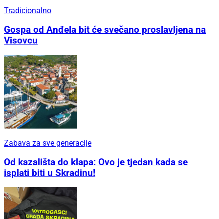
Tradicionalno
Gospa od Anđela bit će svečano proslavljena na
Visovcu
Zabava za sve generacije
Od kazališta do klapa: Ovo je tjedan kada se
isplati biti u Skradinu!