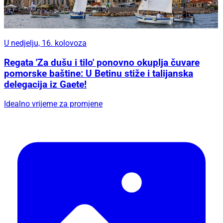
U nedjelju, 16. kolovoza
Regata 'Za dušu i tilo' ponovno okuplja čuvare
pomorske baštine: U Betinu stiže i talijanska
delegacija iz Gaete!
Idealno vrijeme za promjene