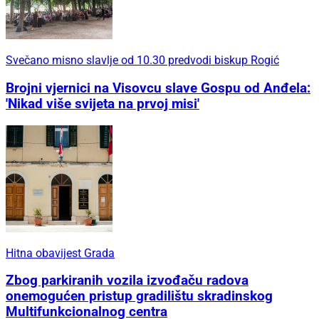
Svečano misno slavlje od 10.30 predvodi biskup Rogić
Brojni vjernici na Visovcu slave Gospu od Anđela:
'Nikad više svijeta na prvoj misi'
Hitna obavijest Grada
Zbog parkiranih vozila izvođaču radova
onemogućen pristup gradilištu skradinskog
Multifunkcionalnog centra