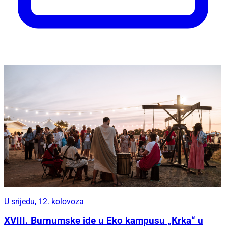
U srijedu, 12. kolovoza
XVIII. Burnumske ide u Eko kampusu „Krka“ u