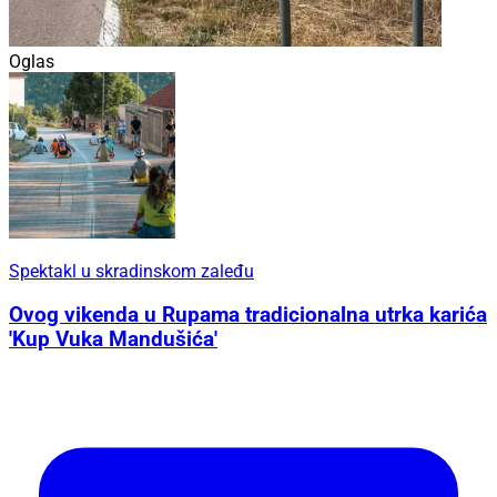
Oglas
Spektakl u skradinskom zaleđu
Ovog vikenda u Rupama tradicionalna utrka karića
'Kup Vuka Mandušića'