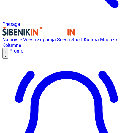
Pretraga
Najnovije
Vijesti
Županija
Scena
Sport
Kultura
Magazin
Kolumne
Promo