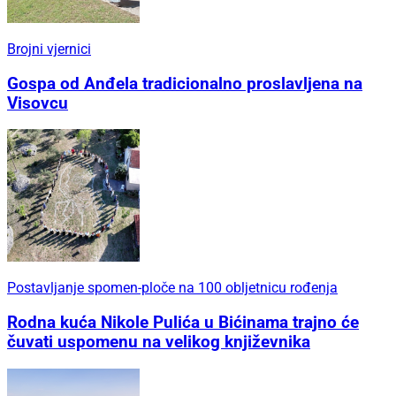
Brojni vjernici
Gospa od Anđela tradicionalno proslavljena na
Visovcu
Postavljanje spomen-ploče na 100 obljetnicu rođenja
Rodna kuća Nikole Pulića u Bićinama trajno će
čuvati uspomenu na velikog književnika