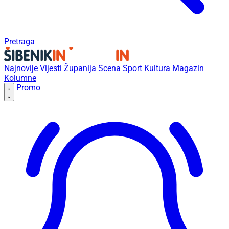
Pretraga
Najnovije
Vijesti
Županija
Scena
Sport
Kultura
Magazin
Kolumne
Promo