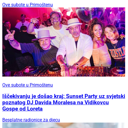
Ove subote u Primoštenu
Ove subote u Primoštenu
Iščekivanju je došao kraj: Sunset Party uz svjetski
poznatog DJ Davida Moralesa na Vidikovcu
Gospe od Loreta
Besplatne radionice za djecu