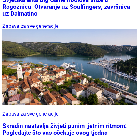
Rogoznicu: Otvaranje uz Soulfingers, završnica
uz Dalmatino
Zabava za sve generacije
Zabava za sve generacije
Skradin nastavlja živjeti punim ljetnim ritmom:
Pogledajte što vas očekuje ovog tjedna