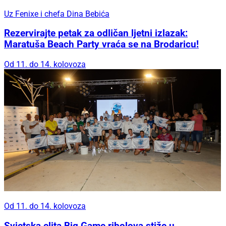
Uz Fenixe i chefa Dina Bebića
Rezervirajte petak za odličan ljetni izlazak:
Maratuša Beach Party vraća se na Brodaricu!
Od 11. do 14. kolovoza
Od 11. do 14. kolovoza
Svjetska elita Big Game ribolova stiže u