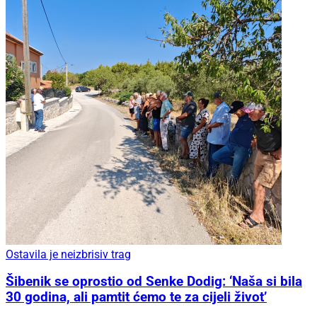
Ostavila je neizbrisiv trag
Šibenik se oprostio od Senke Dodig: ‘Naša si bila
30 godina, ali pamtit ćemo te za cijeli život’