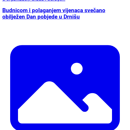
Budnicom i polaganjem vijenaca svečano
obilježen Dan pobjede u Drnišu