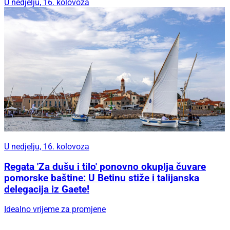
U nedjelju, 16. kolovoza
U nedjelju, 16. kolovoza
Regata 'Za dušu i tilo' ponovno okuplja čuvare
pomorske baštine: U Betinu stiže i talijanska
delegacija iz Gaete!
Idealno vrijeme za promjene