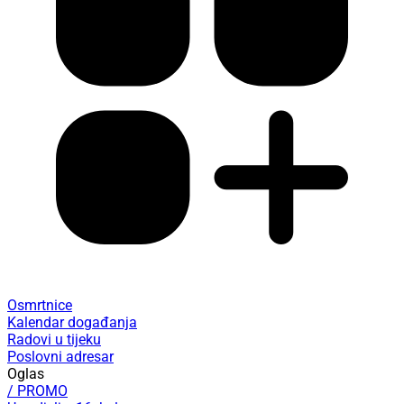
Osmrtnice
Kalendar događanja
Radovi u tijeku
Poslovni adresar
Oglas
/ PROMO