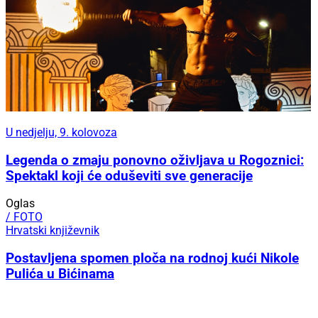
U nedjelju, 9. kolovoza
Legenda o zmaju ponovno oživljava u Rogoznici:
Spektakl koji će oduševiti sve generacije
Oglas
/ FOTO
Hrvatski književnik
Postavljena spomen ploča na rodnoj kući Nikole
Pulića u Bićinama