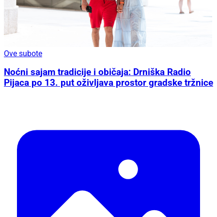
Ove subote
Noćni sajam tradicije i običaja: Drniška Radio
Pijaca po 13. put oživljava prostor gradske tržnice