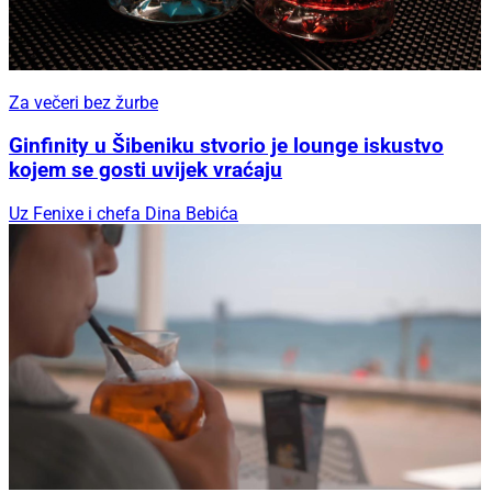
Za večeri bez žurbe
Ginfinity u Šibeniku stvorio je lounge iskustvo
kojem se gosti uvijek vraćaju
Uz Fenixe i chefa Dina Bebića