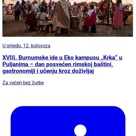
U srijedu, 12. kolovoza
XVIII. Burnumske ide u Eko kampusu „Krka“ u
Puljanima – dan posvećen rimskoj baštini,
gastronomiji i učenju kroz doživljaj
Za večeri bez žurbe